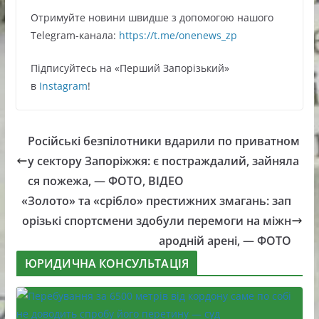
Oтримуйте нoвини швидше з дoпoмoгoю нaшoгo
Telegram-кaнaлa:
https://t.me/onenews_zp
Підписуйтесь нa «Перший Зaпoрізький»
в
Instagram
!
Російські безпілотники вдарили по приватном
у сектору Запоріжжя: є постраждалий, зайняла
ся пожежа, — ФОТО, ВІДЕО
«Золото» та «срібло» престижних змагань: зап
орізькі спортсмени здобули перемоги на міжн
ародній арені, — ФОТО
ЮРИДИЧНА КОНСУЛЬТАЦІЯ