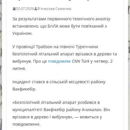
02.07.2026
В'ячеслав Семенюк
За результатами первинного технічного аналізу
встановлено, що БпЛА може бути пов’язаний з
Україною.
У провінції Трабзон на півночі Туреччини
безпілотний літальний апарат врізався в дерево та
вибухнув. Про це
повідомляє
CNN Türk
у четвер, 2
липня.
Інцидент стався в сільській місцевості району
Вакфикебір.
«Безпілотний літальний апарат розбився в
муніципалітеті Вакфікебір району Ачикалан. Він
врізався в дерево і вибухнув», — мовиться у
повідомленні.