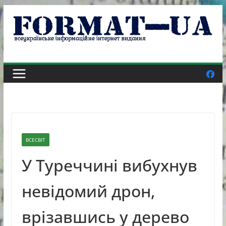
Skip
to
content
ВСЕСВІТ
У Туреччині вибухнув
невідомий дрон,
врізавшись у дерево