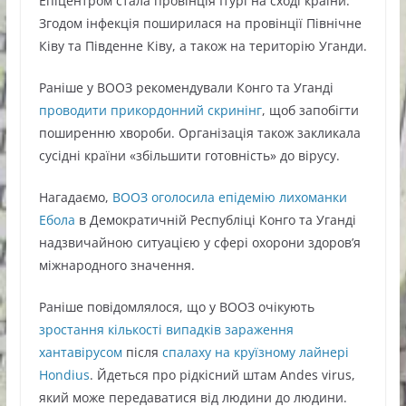
Епіцентром стала провінція Ітурі на сході країни.
Згодом інфекція поширилася на провінції Північне
Ківу та Південне Ківу, а також на територію Уганди.
Раніше у ВООЗ рекомендували Конго та Уганді
проводити прикордонний скринінг
, щоб запобігти
поширенню хвороби. Організація також закликала
сусідні країни «збільшити готовність» до вірусу.
Нагадаємо,
ВООЗ оголосила епідемію лихоманки
Ебола
в Демократичній Республіці Конго та Уганді
надзвичайною ситуацією у сфері охорони здоров’я
міжнародного значення.
Раніше повідомлялося, що у ВООЗ очікують
зростання кількості випадків зараження
хантавірусом
після
спалаху на круїзному лайнері
Hondius
. Йдеться про рідкісний штам Andes virus,
який може передаватися від людини до людини.