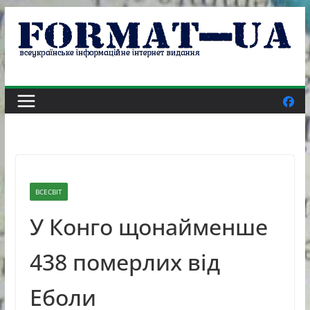
Skip
to
content
ВСЕСВІТ
У Конго щонайменше
438 померлих від
Еболи