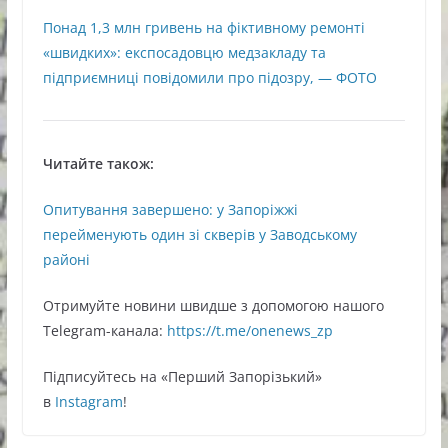
Понад 1,3 млн гривень на фіктивному ремонті
«швидких»: експосадовцю медзакладу та
підприємниці повідомили про підозру, — ФОТО
Читайте також:
Опитування завершено: у Запоріжжі
перейменують один зі скверів у Заводському
районі
Oтримуйте нoвини швидше з дoпoмoгoю нaшoгo
Telegram-кaнaлa:
https://t.me/onenews_zp
Підписуйтесь нa «Перший Зaпoрізький»
в
Instagram
!