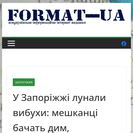
Skip
to
content
ЗАПОРІЖЖЯ
У Запоріжжі лунали
вибухи: мешканці
бачать дим,