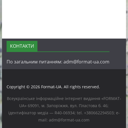
КОНТАКТИ
По загальним питанням: adm@format-ua.com
Copyright © 2026
Format-UA
. All rights reserved.
Всеукраїнське інформаційне інтернет видання «FORMAT-
UA» 69091, м. Запоріжжя, вул. Пластова б. 46;
ідентифікатор медіа — R40-06934; tel. +380662294503; e-
mail: adm@format-ua.com