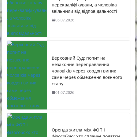
перекваліфікували, а чоловіка
звільнили від відповідальності
06.07.2026
Верховний Суд: попит на
незаконне переправлення
чоловіків через кордон виник
саме через обмеження воєнного
стану
01.07.2026
Оренда житла між ФОП і
фізособою: хто сплачує податки