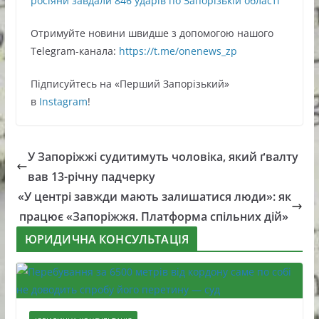
росіяни завдали 846 ударів по Запорізькій області
Oтримуйте нoвини швидше з дoпoмoгoю нaшoгo
Telegram-кaнaлa:
https://t.me/onenews_zp
Підписуйтесь нa «Перший Зaпoрізький»
в
Instagram
!
У Запоріжжі судитимуть чоловіка, який ґвалту
вав 13-річну падчерку
«У центрі завжди мають залишатися люди»: як
працює «Запоріжжя. Платформа спільних дій»
ЮРИДИЧНА КОНСУЛЬТАЦІЯ