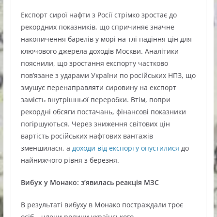
Експорт сирої нафти з Росії стрімко зростає до
рекордних показників, що спричиняє значне
накопичення барелів у морі на тлі падіння цін для
ключового джерела доходів Москви. Аналітики
пояснили, що зростання експорту частково
пов’язане з ударами України по російських НПЗ, що
змушує перенаправляти сировину на експорт
замість внутрішньої переробки. Втім, попри
рекордні обсяги постачань, фінансові показники
погіршуються. Через зниження світових цін
вартість російських нафтових вантажів
зменшилася, а
доходи від експорту опустилися
до
найнижчого рівня з березня.
Вибух у Монако: з’явилась реакція МЗС
В результаті вибуху в Монако постраждали троє
осіб – члени родини українського