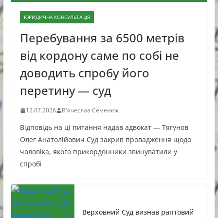
ЮРИДИЧНА КОНСУЛЬТАЦІЯ
Перебування за 6500 метрів
від кордону саме по собі не
доводить спробу його
перетину — суд
12.07.2026
В'ячеслав Семенюк
Відповідь на ці питання надав адвокат — Тягунов
Олег Анатолійович Суд закрив провадження щодо
чоловіка, якого прикордонники звинуватили у
спробі
Верховний Суд визнав раптовий