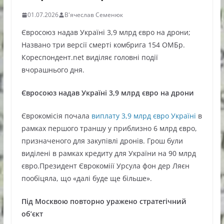
01.07.2026
В'ячеслав Семенюк
Євросоюз надав Україні 3,9 млрд євро на дрони;
Названо три версії смерті комбрига 154 ОМБр.
Кореспондент.net виділяє головні події
вчорашнього дня.
Євросоюз надав Україні 3,9 млрд євро на дрони
Єврокомісія почала
виплату 3,9 млрд євро Україні
в
рамках першого траншу у приблизно 6 млрд євро,
призначеного для закупівлі дронів. Грош були
виділені в рамках кредиту для України на 90 млрд
євро.Президент Єврокоміії Урсула фон дер Ляєн
пообіцяла, що «далі буде ще більше».
Під Москвою повторно уражено стратегічний
об’єкт