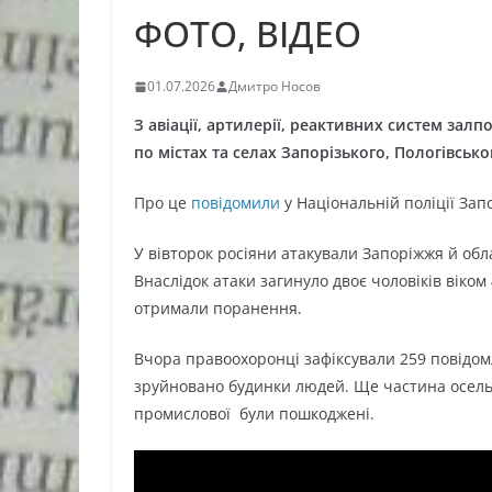
ФОТО, ВІДЕО
01.07.2026
Дмитро Носов
З авіації, артилерії, реактивних систем зал
по містах та селах Запорізького, Пологівськ
Про це
повідомили
у Національній поліції Запо
У вівторок росіяни атакували Запоріжжя й об
Внаслідок атаки загинуло двоє чоловіків віком 
отримали поранення.
Вчора правоохоронці зафіксували 259 повідом
зруйновано будинки людей. Ще частина осель, 
промислової були пошкоджені.