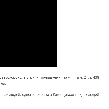
правоохоронці відкрили провадження за ч. 1 та ч. 2 ст. 438
їни.
трьох людей: одного чоловіка з Комишувахи та двох людей