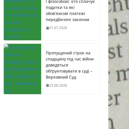
і фізособою: хто сплачує
податки та які
обов’язкові платежі
передбачені законом
01.07.2026
Пропущений строк на
спадщину під час війни
доведеться
обґрунтовувати в суді –
Верховний Суд
25.06.2026