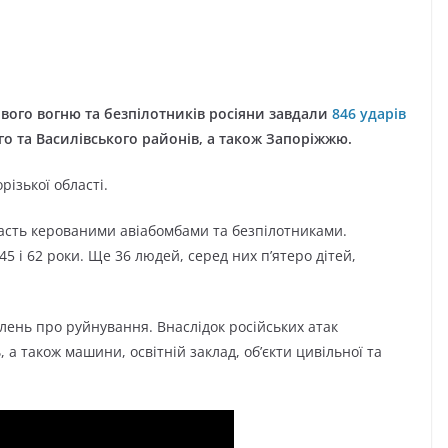
пового вогню та безпілотників росіяни завдали
846 ударів
ого та Василівського районів, а також Запоріжжю.
різької області.
ласть керованими авіабомбами та безпілотниками.
45 і 62 роки. Ще 36 людей, серед них п’ятеро дітей,
лень про руйнування. Внаслідок російських атак
а також машини, освітній заклад, об’єкти цивільної та