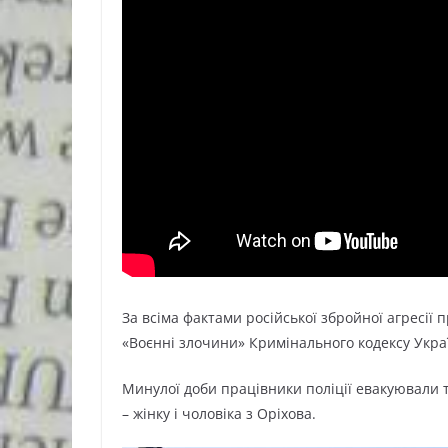
За всіма фактами російської збройної агресії 
«Воєнні злочини» Кримінального кодексу Укра
Минулої доби працівники поліції евакуювали 
– жінку і чоловіка з Оріхова.