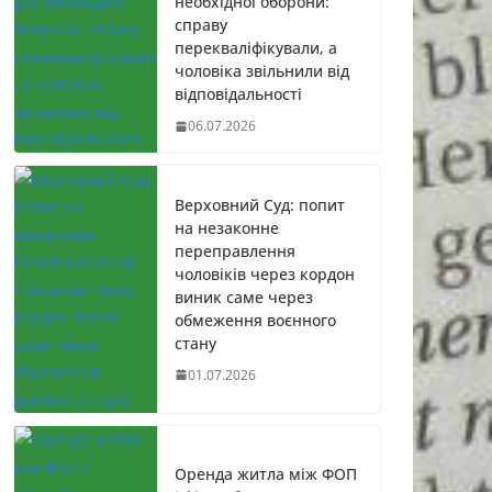
необхідної оборони:
справу
перекваліфікували, а
чоловіка звільнили від
відповідальності
06.07.2026
Верховний Суд: попит
на незаконне
переправлення
чоловіків через кордон
виник саме через
обмеження воєнного
стану
01.07.2026
Оренда житла між ФОП