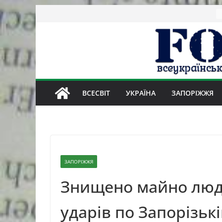
Skip
to
content
ВСЕСВІТ
УКРАЇНА
ЗАПОРІЖЖЯ
ЗАПОРІЖЖЯ
Знищено майно люде
ударів по Запорізькі