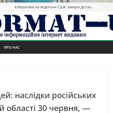
Кібератаки на водогони США: хакери дісталися систем 12 штатів
ПРО НАС
й: наслідки російських
й області 30 червня, —