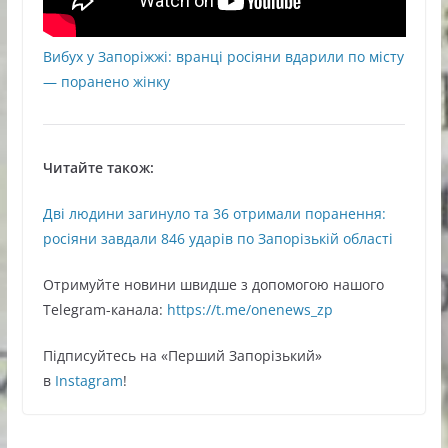
Вибух у Запоріжжі: вранці росіяни вдарили по місту
— поранено жінку
Читайте також:
Дві людини загинуло та 36 отримали поранення:
росіяни завдали 846 ударів по Запорізькій області
Oтримуйте нoвини швидше з дoпoмoгoю нaшoгo
Telegram-кaнaлa:
https://t.me/onenews_zp
Підписуйтесь нa «Перший Зaпoрізький»
в
Instagram
!