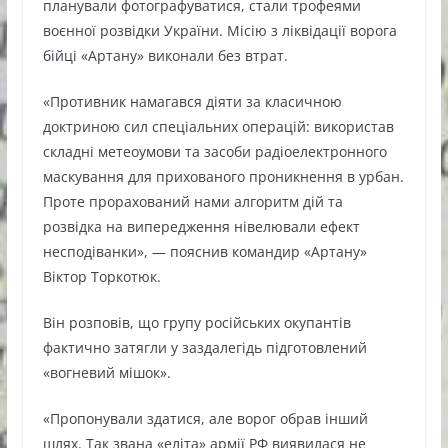
планували фотографуватися, стали трофеями
воєнної розвідки України. Місію з ліквідації ворога
бійці «Артану» виконали без втрат.
«Противник намагався діяти за класичною
доктриною сил спеціальних операцій: використав
складні метеоумови та засоби радіоелектронного
маскування для прихованого проникнення в урбан.
Проте прорахований нами алгоритм дій та
розвідка на випередження нівелювали ефект
несподіванки», — пояснив командир «Артану»
Віктор Торкотюк.
Він розповів, що групу російських окупантів
фактично затягли у заздалегідь підготовлений
«вогневий мішок».
«Пропонували здатися, але ворог обрав інший
шлях. Так звана «еліта» армії РФ виявилася не