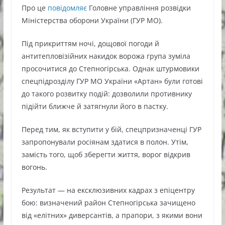
Про це
повідомляє
Головне управління розвідки
Міністерства оборони України (ГУР МО).
Під прикриттям ночі, дощової погоди й
антитепловізійних накидок ворожа група зуміла
просочитися до Степногірська. Однак штурмовики
спецпідрозділу ГУР МО України «Артан» були готові
до такого розвитку подій: дозволили противнику
підійти ближче й затягнули його в пастку.
Перед тим, як вступити у бій, спецпризначенці ГУР
запропонували росіянам здатися в полон. Утім,
замість того, щоб зберегти життя, ворог відкрив
вогонь.
Результат — на ексклюзивних кадрах з епіцентру
бою: визначений район Степногірська зачищено
від «елітних» диверсантів, а прапори, з якими вони