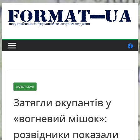
Skip
to
content
ЗАПОРІЖЖЯ
Затягли окупантів у
«вогневий мішок»:
розвідники показали