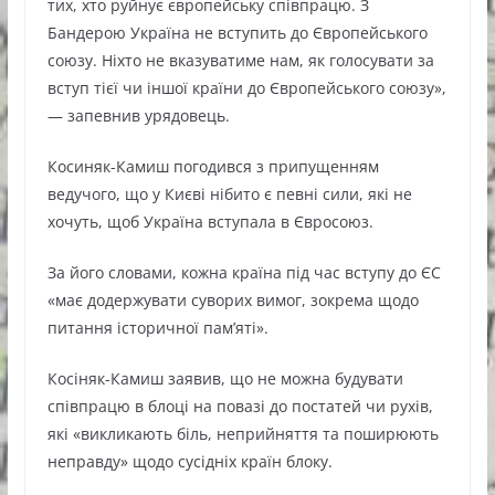
тих, хто руйнує європейську співпрацю. З
Бандерою Україна не вступить до Європейського
союзу. Ніхто не вказуватиме нам, як голосувати за
вступ тієї чи іншої країни до Європейського союзу»,
— запевнив урядовець.
Косиняк-Камиш погодився з припущенням
ведучого, що у Києві нібито є певні сили, які не
хочуть, щоб Україна вступала в Євросоюз.
За його словами, кожна країна під час вступу до ЄС
«має додержувати суворих вимог, зокрема щодо
питання історичної пам’яті».
Косіняк-Камиш заявив, що не можна будувати
співпрацю в блоці на повазі до постатей чи рухів,
які «викликають біль, неприйняття та поширюють
неправду» щодо сусідніх країн блоку.