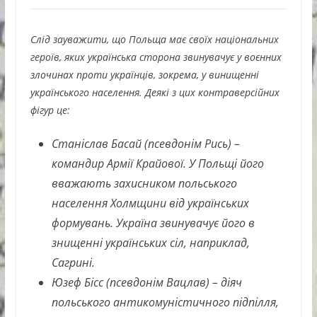
Слід зауважити, що Польща має своїх національних
героїв, яких українська сторона звинувачує у воєнних
злочинах проти українців, зокрема, у винищенні
українського населення. Деякі з цих контраверсійних
фігур це:
Станіслав Басай (псевдонім Рись) –
командир Армії Крайової. У Польщі його
вважають захисником польського
населення Холмщини від українських
формувань. Україна звинувачує його в
знищенні українських сіл, наприклад,
Сагрині.
Юзеф Бісс (псевдонім Вацлав) – діяч
польського антикомуністичного підпілля,