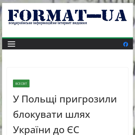
Skip
to
content
ВСЕСВІТ
У Польщі пригрозили
блокувати шлях
України до ЄС