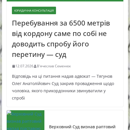
ЮРИДИЧНА КОНСУЛЬТАЦІЯ
Перебування за 6500 метрів
від кордону саме по собі не
доводить спробу його
перетину — суд
12.07.2026
В'ячеслав Семенюк
Відповідь на ці питання надав адвокат — Тягунов
Олег Анатолійович Суд закрив провадження щодо
чоловіка, якого прикордонники звинуватили у
спробі
Верховний Суд визнав раптовий