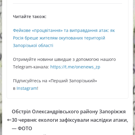
Читайте також:
Фейкове «процвітання» та виправдання атак: як
Росія бреше жителям окупованих територій
Запорізької області
Oтримуйте нoвини швидше з дoпoмoгoю нaшoгo
Telegram-кaнaлa:
https://t.me/onenews_zp
Підписуйтесь нa «Перший Зaпoрізький»
в
Instagram
!
Обстріл Олександрівського району Запоріжжя
30 червня: екологи зафіксували наслідки атаки,
— ФОТО