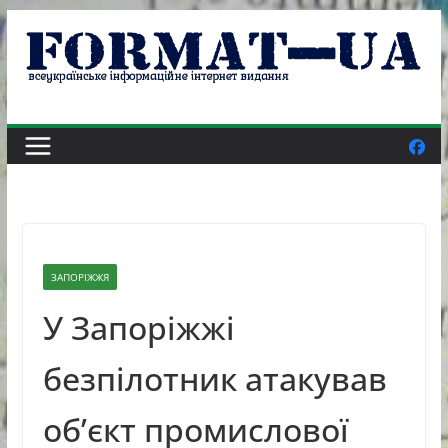
Skip
to
content
ЗАПОРІЖЖЯ
У Запоріжжі
безпілотник атакував
об’єкт промислової