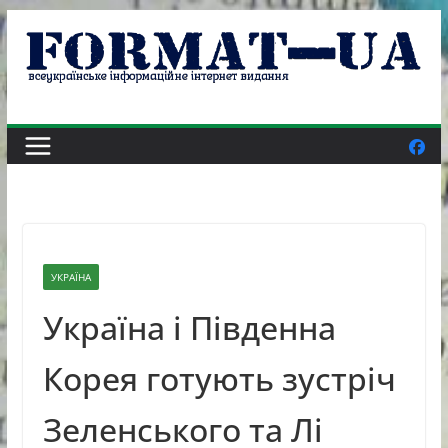
Skip
to
content
УКРАЇНА
Україна і Південна
Корея готують зустріч
Зеленського та Лі