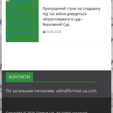
Пропущений строк на спадщину
під час війни доведеться
обґрунтовувати в суді –
Верховний Суд
25.06.2026
КОНТАКТИ
По загальним питанням: adm@format-ua.com
Copyright © 2026
Format-UA
. All rights reserved.