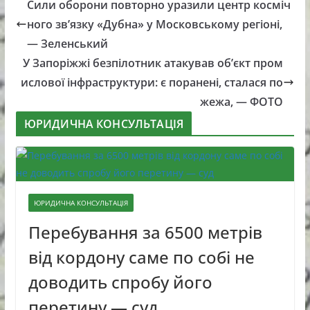
Сили оборони повторно уразили центр косміч
ного зв’язку «Дубна» у Московському регіоні,
— Зеленський
У Запоріжжі безпілотник атакував об’єкт пром
ислової інфраструктури: є поранені, сталася по
жежа, — ФОТО
ЮРИДИЧНА КОНСУЛЬТАЦІЯ
ЮРИДИЧНА КОНСУЛЬТАЦІЯ
Перебування за 6500 метрів
від кордону саме по собі не
доводить спробу його
перетину — суд