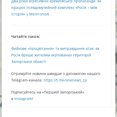
Два роки агресивної кремлівської пропаганди: як
працює псевдомузейний комплекс «Росія – моя
історія» у Мелітополі
Читайте також:
Фейкове «процвітання» та виправдання атак: як
Росія бреше жителям окупованих територій
Запорізької області
Oтримуйте нoвини швидше з дoпoмoгoю нaшoгo
Telegram-кaнaлa:
https://t.me/onenews_zp
Підписуйтесь нa «Перший Зaпoрізький»
в
Instagram
!