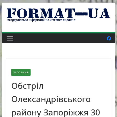
Skip
to
content
ЗАПОРІЖЖЯ
Обстріл
Олександрівського
району Запоріжжя 30