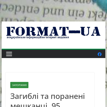
Skip
to
content
ЗАПОРІЖЖЯ
Загиблі та поранені
мешканці, 95