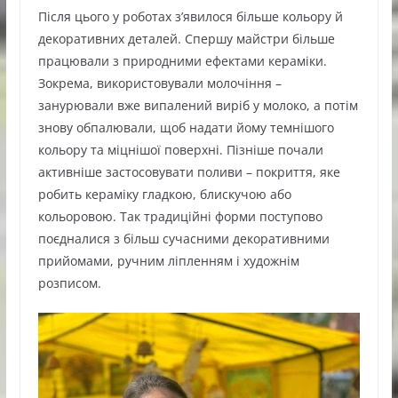
Після цього у роботах з’явилося більше кольору й
декоративних деталей. Спершу майстри більше
працювали з природними ефектами кераміки.
Зокрема, використовували молочіння –
занурювали вже випалений виріб у молоко, а потім
знову обпалювали, щоб надати йому темнішого
кольору та міцнішої поверхні. Пізніше почали
активніше застосовувати поливи – покриття, яке
робить кераміку гладкою, блискучою або
кольоровою. Так традиційні форми поступово
поєдналися з більш сучасними декоративними
прийомами, ручним ліпленням і художнім
розписом.