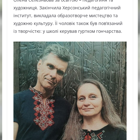
художниця. Закінчила Херсонський педагогічний
інститут, викладала образотворче мистецтво та
художню культуру. Її чоловік також був пов’язаний
із творчістю: у школі керував гуртком гончарства.