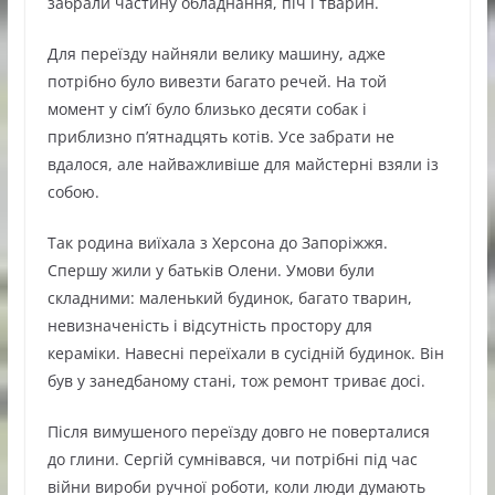
забрали частину обладнання, піч і тварин.
Для переїзду найняли велику машину, адже
потрібно було вивезти багато речей. На той
момент у сім’ї було близько десяти собак і
приблизно п’ятнадцять котів. Усе забрати не
вдалося, але найважливіше для майстерні взяли із
собою.
Так родина виїхала з Херсона до Запоріжжя.
Спершу жили у батьків Олени. Умови були
складними: маленький будинок, багато тварин,
невизначеність і відсутність простору для
кераміки. Навесні переїхали в сусідній будинок. Він
був у занедбаному стані, тож ремонт триває досі.
Після вимушеного переїзду довго не поверталися
до глини. Сергій сумнівався, чи потрібні під час
війни вироби ручної роботи, коли люди думають