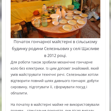
Початок гончарної майстерні в сільському
будинку родини Селезньових у селі Щасливе
в 2012 році.
Для роботи також зробили механічне гончарне
коло без електрики. Із цим допоміг знайомий, який
умів майструвати технічні речі. Селезньови хотіли
відтворити повний шлях давнього гончаря: добути
сировину, підготувати її, сформувати посуд і
обпалити.
На початку в майстерні майже не використовували
поливи – спеціальне покриття, яке після випалу