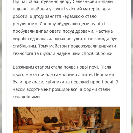
Під час облаштування двору Селезньови копали
підвал і знайшли у ґрунті якісний матеріал для
роботи. Відтоді заняття керамікою стало
регулярним. Спершу збудували цегляну піч і
пробували випалювати посуд дровами. Частина
виробів вдавалася, однак результат не завжди був
стабільним. Тому майстри продовжували вивчати
технології та шукали надійніший спосіб обробки.
Важливим етапом стала поява нової печі. Після
цього жінка почала самостійно ліпити. Першими
були прикраси, свічники та невеликі прості речі. З
часом асортимент розширився, а форми стали
складнішими.