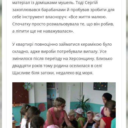
матеріал із домішками мушель. Тоді Сергій
захоплювався барабанами й пробував зробити для
себе інструмент власноруч: «Все життя малюю.
Спочатку просто розмальовувала те, що він робив,
а ліпити ще не наважувалася».
У квартирі повноцінно займатися керамікою було
складно, адже вироби потребували випалу. Усе
змінилося після переїзду на Херсонщину. Близько
двадцяти років тому родина оселилася в селі
Щасливе біля затоки, недалеко від моря.