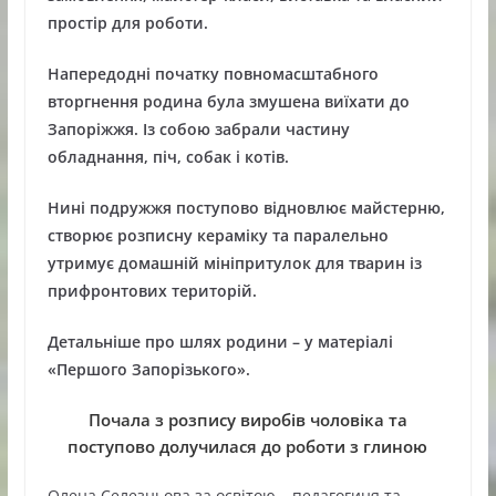
простір для роботи.
Напередодні початку повномасштабного
вторгнення родина була змушена виїхати до
Запоріжжя. Із собою забрали частину
обладнання, піч, собак і котів.
Нині подружжя поступово відновлює майстерню,
створює розписну кераміку та паралельно
утримує домашній мініпритулок для тварин із
прифронтових територій.
Детальніше про шлях родини – у матеріалі
«Першого Запорізького».
Почала з розпису виробів чоловіка та
поступово долучилася до роботи з глиною
Олена Селезньова за освітою
–
педагогиня та