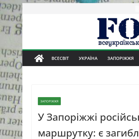
Skip
to
content
ВСЕСВІТ
УКРАЇНА
ЗАПОРІЖЖЯ
ЗАПОРІЖЖЯ
У Запоріжжі російсь
маршрутку: є загибл