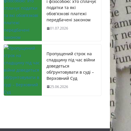
і фізособою: хто сплачує
податки та які
обов’язкові платежі
передбачені законом
01.07.2026
Пропущений строк на
спадщину під час війни
доведеться
обґрунтовувати в суді –
Верховний Суд
25.06.2026