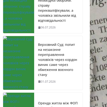
необхідної оборони:
справу
перекваліфікували, а
чоловіка звільнили від
відповідальності
06.07.2026
Верховний Суд: попит
на незаконне
переправлення
чоловіків через кордон
виник саме через
обмеження воєнного
стану
01.07.2026
Оренда житла між ФОП