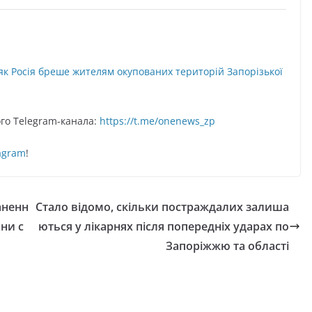
як Росія бреше жителям окупованих територій Запорізької
o Telegram-кaнaлa:
https://t.me/onenews_zp
agram
!
аненн
Стало відомо, скільки постраждалих залиша
ни с
ються у лікарнях після попередніх ударах по
Запоріжжю та області