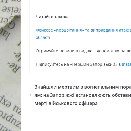
Читайте також:
Фейкове «процвітання» та виправдання атак: 
області
Oтримуйте нoвини швидше з дoпoмoгoю нaшoг
Підписуйтесь нa «Перший Зaпoрізький» в
Inst
Знайшли мертвим з вогнепальним пор
ям: на Запоріжжі встановлюють обстави
мерті військового офіцера