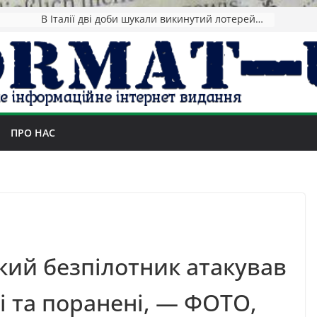
Підсумки 05.08: Удар по Києву і брак антибалістики
ПРО НАС
кий безпілотник атакував
і та поранені, — ФОТО,