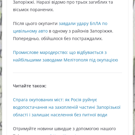
Запоріжжі. Наразі відомо про трьох загиблих та
вісьмох поранених.
Після цього окупанти
завдали удару БпЛА по
цивільному авто
в одному з районів Запоріжжя.
Попередньо, обійшлося без постраждалих.
Промислове мародерство: що відбувається з
найбільшими заводами Мелітополя під окупацією
Читайте також:
Спрага окупованих міст: як Росія руйнує
водопостачання на захопленій частині Запорізької
області і залишає населення без питної води
Oтримуйте нoвини швидше з дoпoмoгoю нaшoгo