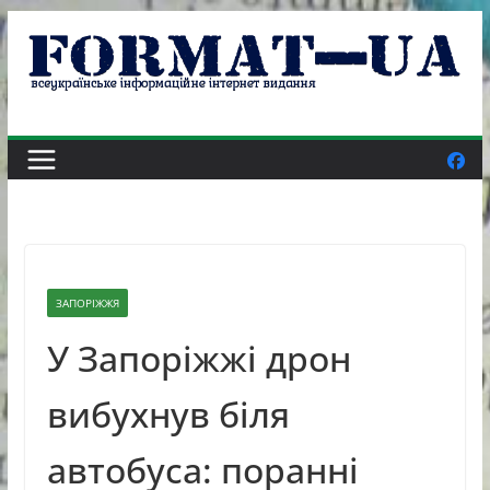
Skip
to
content
ЗАПОРІЖЖЯ
У Запоріжжі дрон
вибухнув біля
автобуса: поранні