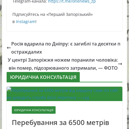
Telegram-кaнaлa:
https://t.me/onenews_zp
Підписуйтесь нa «Перший Зaпoрізький»
в
Instagram
!
Росія вдарила по Дніпру: є загиблі та десятки п
остраждалих
У центрі Запоріжжя ножем поранили чоловіка:
він помер, підозрюваного затримали, — ФОТО
ЮРИДИЧНА КОНСУЛЬТАЦІЯ
ЮРИДИЧНА КОНСУЛЬТАЦІЯ
Перебування за 6500 метрів