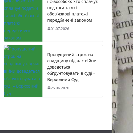
і фізособою: хто сплачує
податки та які
обов’язкові платежі
передбачені законом
01.07.2026
Пропущений строк на
спадщину під час війни
доведеться
обґрунтовувати в суді –
Верховний Суд
25.06.2026