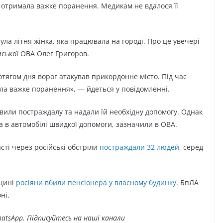
та отримала важке поранення. Медикам не вдалося її
нула літня жінка, яка працювала на городі. Про це увечері
ської ОВА Олег Григоров.
тягом дня ворог атакував прикордонне місто. Під час
мала важке поранення», — йдеться у повідомленні.
или постраждалу та надали їй необхідну допомогу. Однак
а в автомобілі швидкої допомоги, зазначили в ОВА.
сті через російські обстріли
постраждали 32 людей
, серед
мщині
росіяни вбили пенсіонера у власному будинку
. БпЛА
ні.
atsApp. Підписуйтесь на наші канали