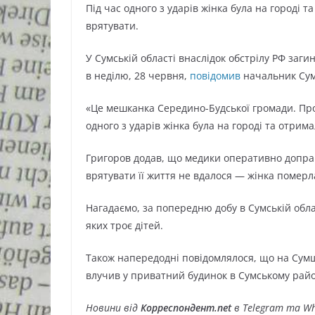
Під час одного з ударів жінка була на городі 
врятувати.
У Сумській області внаслідок обстрілу РФ заги
в неділю, 28 червня,
повідомив
начальник Сум
«Це мешканка Середино-Будської громади. Про
одного з ударів жінка була на городі та отри
Григоров додав, що медики оперативно доправ
врятувати її життя не вдалося — жінка померл
Нагадаємо, за попередню добу в Сумській обла
яких троє дітей.
Також напередодні повідомлялося, що на Су
влучив у приватний будинок в Сумському райо
Новини від
Корреспондент.net
в Telegram та Wh