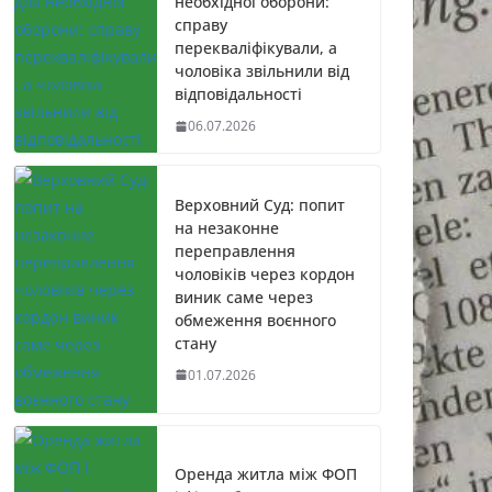
необхідної оборони:
справу
перекваліфікували, а
чоловіка звільнили від
відповідальності
06.07.2026
Верховний Суд: попит
на незаконне
переправлення
чоловіків через кордон
виник саме через
обмеження воєнного
стану
01.07.2026
Оренда житла між ФОП