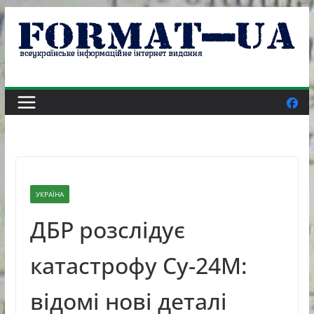
Skip
to
content
УКРАЇНА
ДБР розслідує
катастрофу Су-24М:
відомі нові деталі