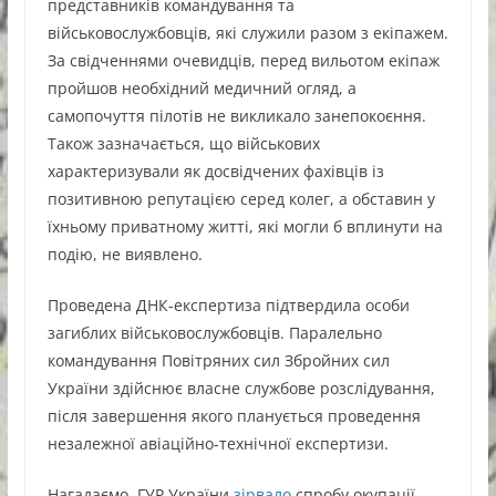
представників командування та
військовослужбовців, які служили разом з екіпажем.
За свідченнями очевидців, перед вильотом екіпаж
пройшов необхідний медичний огляд, а
самопочуття пілотів не викликало занепокоєння.
Також зазначається, що військових
характеризували як досвідчених фахівців із
позитивною репутацією серед колег, а обставин у
їхньому приватному житті, які могли б вплинути на
подію, не виявлено.
Проведена ДНК-експертиза підтвердила особи
загиблих військовослужбовців. Паралельно
командування Повітряних сил Збройних сил
України здійснює власне службове розслідування,
після завершення якого планується проведення
незалежної авіаційно-технічної експертизи.
Нагадаємо, ГУР України
зірвало
спробу окупації