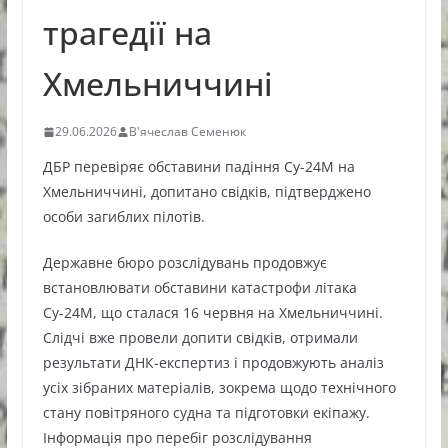
трагедії на
Хмельниччині
29.06.2026
В'ячеслав Семенюк
ДБР перевіряє обставини падіння Су-24М на
Хмельниччині, допитано свідків, підтверджено
особи загиблих пілотів.
Державне бюро розслідувань продовжує
встановлювати обставини катастрофи літака
Су-24М, що сталася 16 червня на Хмельниччині.
Слідчі вже провели допити свідків, отримали
результати ДНК-експертиз і продовжують аналіз
усіх зібраних матеріалів, зокрема щодо технічного
стану повітряного судна та підготовки екіпажу.
Інформація про перебіг розслідування