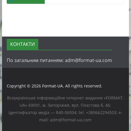
КОНТАКТИ
По загальним питанням: adm@format-ua.com
Copyright © 2026
Format-UA
. All rights reserved.
Всеукраїнське інформаційне інтернет видання «FORMAT-
UA» 69091, м. Запоріжжя, вул. Пластова б. 46;
ідентифікатор медіа — R40-06934; tel. +380662294503; e-
mail: adm@format-ua.com