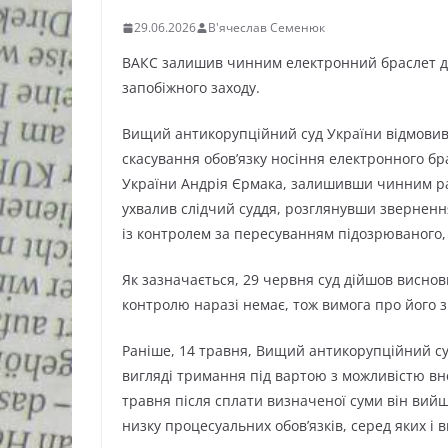
29.06.2026
В'ячеслав Семенюк
ВАКС залишив чинним електронний браслет дл
запобіжного заходу.
Вищий антикорупційний суд України відмовив
скасування обов’язку носіння електронного б
України Андрія Єрмака, залишивши чинним ра
ухвалив слідчий суддя, розглянувши звернення
із контролем за пересуванням підозрюваного
Як зазначається, 29 червня суд дійшов виснов
контролю наразі немає, тож вимога про його з
Раніше, 14 травня, Вищий антикорупційний су
вигляді тримання під вартою з можливістю вне
травня після сплати визначеної суми він вийшо
низку процесуальних обов’язків, серед яких і