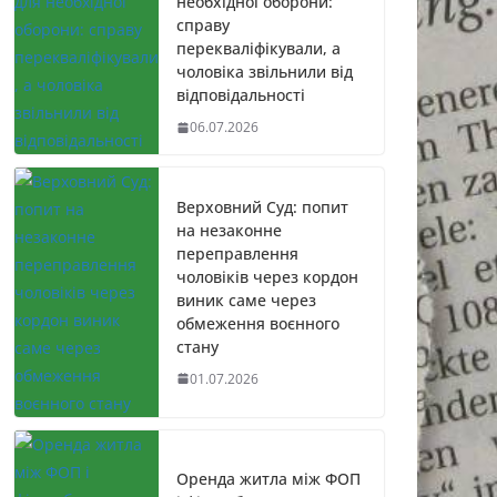
необхідної оборони:
справу
перекваліфікували, а
чоловіка звільнили від
відповідальності
06.07.2026
Верховний Суд: попит
на незаконне
переправлення
чоловіків через кордон
виник саме через
обмеження воєнного
стану
01.07.2026
Оренда житла між ФОП