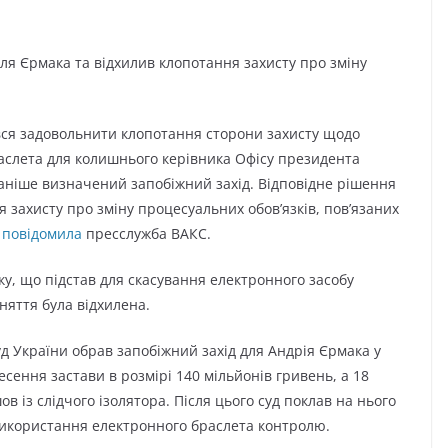
я Єрмака та відхилив клопотання захисту про зміну
ся задовольнити клопотання сторони захисту щодо
раслета для колишнього керівника Офісу президента
ніше визначений запобіжний захід. Відповідне рішення
 захисту про зміну процесуальних обов’язків, пов’язаних
,
повідомила
пресслужба ВАКС.
ку, що підстав для скасування електронного засобу
няття була відхилена.
д України обрав запобіжний захід для Андрія Єрмака у
сення застави в розмірі 140 мільйонів гривень, а 18
в із слідчого ізолятора. Після цього суд поклав на нього
 використання електронного браслета контролю.