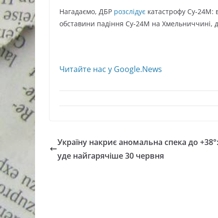
Нагадаємо, ДБР
розслідує
катастрофу Су-24М: в
обставини падіння Су-24М на Хмельниччині, до
Читайте нас у Google.News
Україну накриє аномальна спека до +38°:
уде найгарячіше 30 червня