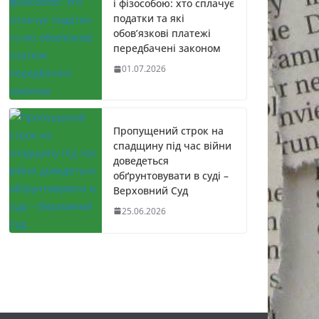
і фізособою: хто сплачує
податки та які
обов’язкові платежі
передбачені законом
01.07.2026
Пропущений строк на
спадщину під час війни
доведеться
обґрунтовувати в суді –
Верховний Суд
25.06.2026