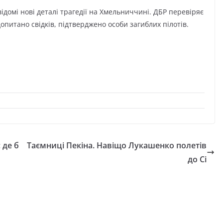
ідомі нові деталі трагедії на Хмельниччині. ДБР перевіряє
питано свідків, підтверджено особи загиблих пілотів.
 де б
Таємниці Пекіна. Навіщо Лукашенко полетів
до Сі