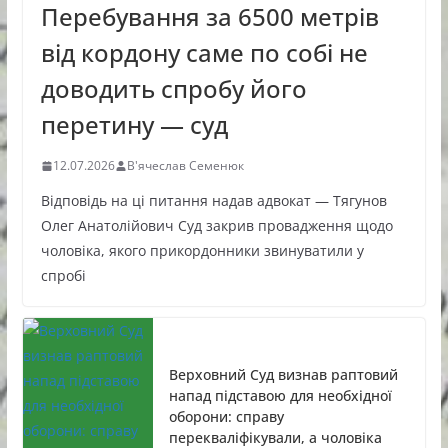
Перебування за 6500 метрів
від кордону саме по собі не
доводить спробу його
перетину — суд
12.07.2026
В'ячеслав Семенюк
Відповідь на ці питання надав адвокат — Тягунов
Олег Анатолійович Суд закрив провадження щодо
чоловіка, якого прикордонники звинуватили у
спробі
Верховний Суд визнав раптовий
напад підставою для необхідної
оборони: справу
перекваліфікували, а чоловіка