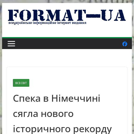
Skip
to
content
ВСЕСВІТ
Спека в Німеччині
сягла нового
історичного рекорду