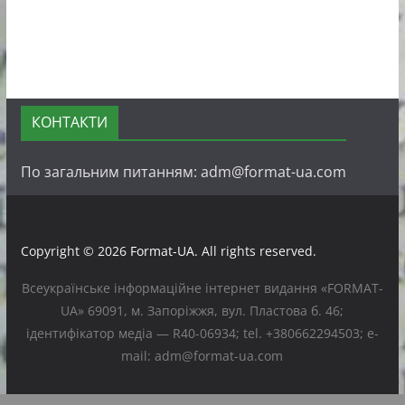
КОНТАКТИ
По загальним питанням: adm@format-ua.com
Copyright © 2026
Format-UA
. All rights reserved.
Всеукраїнське інформаційне інтернет видання «FORMAT-
UA» 69091, м. Запоріжжя, вул. Пластова б. 46;
ідентифікатор медіа — R40-06934; tel. +380662294503; e-
mail: adm@format-ua.com