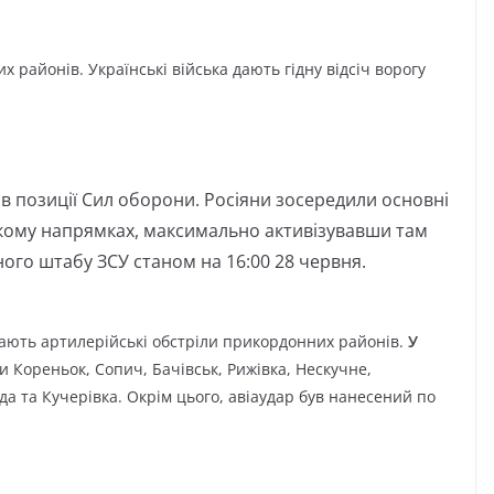
 районів. Українські війська дають гідну відсіч ворогу
ав позиції Сил оборони. Росіяни зосередили основні
ькому напрямках, максимально активізувавши там
ого штабу ЗСУ станом на 16:00 28 червня.
вають артилерійські обстріли прикордонних районів.
У
 Кореньок, Сопич, Бачівськ, Рижівка, Нескучне,
а та Кучерівка. Окрім цього, авіаудар був нанесений по