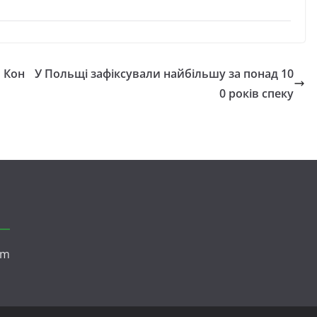
м Кон
У Польщі зафіксували найбільшу за понад 10
0 років спеку
om