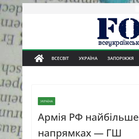
Skip
to
content
ВСЕСВІТ
УКРАЇНА
ЗАПОРІЖЖЯ
УКРАЇНА
Армія РФ найбільше 
напрямках — ГШ