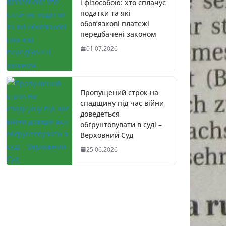
і фізособою: хто сплачує
податки та які
обов’язкові платежі
передбачені законом
01.07.2026
Пропущений строк на
спадщину під час війни
доведеться
обґрунтовувати в суді –
Верховний Суд
25.06.2026