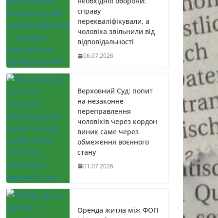
необхідної оборони:
справу
перекваліфікували, а
чоловіка звільнили від
відповідальності
06.07.2026
Верховний Суд: попит
на незаконне
переправлення
чоловіків через кордон
виник саме через
обмеження воєнного
стану
01.07.2026
Оренда житла між ФОП