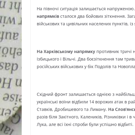
На півночі ситуація залишається напруженою
напрямків
сталося два бойових зіткнення. Заг
військових та цивільних населених пунктів, із
На Харківському напрямку
противник тричі н
Ізбицького і Вільчі. Два боєзіткнення там три
російських військових у бік Подолів та Новопл
Східний фронт залишається однією з найбільш
українські воїни відбили 14 ворожих атак в ра
Ставків, Дробишевого та Лиману.
На Слов’ян
разів біля Закітного, Калеників, Різниківки і 
Лука, але всі їхні спроби були успішно відбиті.