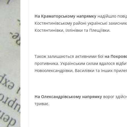
На Краматорському напрямку
надійшло повід
Костянтинівському районі українські захисник
Костянтинівки, Іллінівки та Плещіївки.
Також залишаються активними бої
на Покров
противника. Українським силам вдалося відби
Новоолександрівки, Василівки та інших приле
На Олександрівському напрямку
ворог здійс
триває.