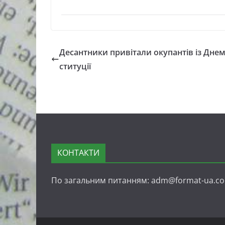
Десантники привітали окупантів із Дне
ституції
КОНТАКТИ
По загальним питанням: adm@format-ua.c