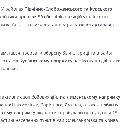
. У районах
Північно-Слобожанського та Курського
арбники провели 39 обстрілів позицій українських
 яких п’ять — із використанням реактивної артилерії.
амагався прорвати оборону біля Стариці та в районі
вають.
На Куп’янському напрямку
зафіксовано дві атаки
атонівки.
 активних зон бойових дій.
На Лиманському напрямку
йонах Новоселівки, Зарічного, Ямполя, а також поблизу
ському напрямку
окупанти спробували просунутися 18
в частині населених пунктів Рай-Олександрівка та Крива