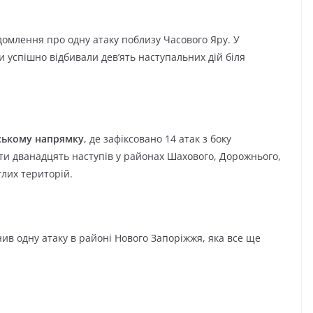
омлення про одну атаку поблизу Часового Яру. У
и успішно відбивали дев’ять наступальних дій біля
ському напрямку
, де зафіксовано 14 атак з боку
ти дванадцять наступів у районах Шахового, Дорожнього,
глих територій.
нив одну атаку в районі Нового Запоріжжя, яка все ще