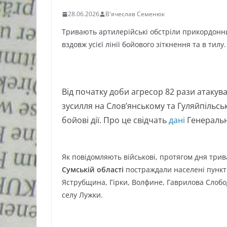
28.06.2026
В'ячеслав Семенюк
Тривають артилерійські обстріли прикордонних
вздовж усієї лінії бойового зіткнення та в тилу.
Від початку доби агресор 82 рази атакув
зусилля на Слов’янському та Гуляйпільс
бойові дії. Про це свідчать
дані
Генеральн
Як повідомляють військові, протягом дня три
Сумській області
постраждали населені пункти
Яструбщина, Гірки, Волфине, Гаврилова Слобод
селу Лужки.