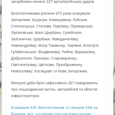
загарбники нанеси 227 артилерійських ударів.
Безпілотниками росіяни 673 рази атакували
Запоріжжя, Кушугум, Комишуваху, Райське,
Степногірськ, Степове, Павлівку, Приморське,
Лук’янівське, Малі Щербаки, Гуляйполе,
Залізничне, Щербаки, Новоданилівку,
Новоандріївку, Малу Токмачку, Чарівне, Білогір’я,
Гуляйпільське, Воздвижівку, Рибне, Варварівку,
Добропілля, Прилуки, Староукраїнку,
Святопетрівку, Цвіткове, Преображенку,
Новоселівку, Косівцеве та Нове Запоріжжя.
Минулої доби було зафіксовано 267 повідомлень
про пошкодження житла, автомобілів та обʼєктів
інфраструктури.
Атакували АЗС безпілотником та скинули КАБ на
будинок: все, що відомо про наслідки нічних