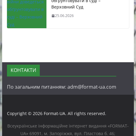
обґрунтовувати в суді –
Верховний Суд
25.06.2026
КОНТАКТИ
По загальним питанням: adm@format-ua.com
Copyright © 2026
Format-UA
. All rights reserved.
Всеукраїнське інформаційне інтернет видання «FORMAT-
UA» 69091, м. Запоріжжя, вул. Пластова б. 46;