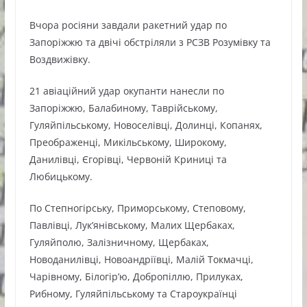
Вчора росіяни завдали ракетний удар по
Запоріжжю та двічі обстріляли з РСЗВ Розумівку та
Воздвижівку.
21 авіаційний удар окупанти нанесли по
Запоріжжю, Балабиному, Таврійському,
Гуляйпільському, Новоселівці, Долинці, Копанях,
Преображенці, Микільському, Широкому,
Данилівці, Єгорівці, Червоній Криниці та
Любицькому.
По Степногірську, Приморському, Степовому,
Павлівці, Лук’янівському, Малих Щербаках,
Гуляйполю, Залізничному, Щербаках,
Новоданилівці, Новоандріївці, Малій Токмачці,
Чарівному, Білогір’ю, Добропіллю, Прилуках,
Рибному, Гуляйпільському та Староукраїнці