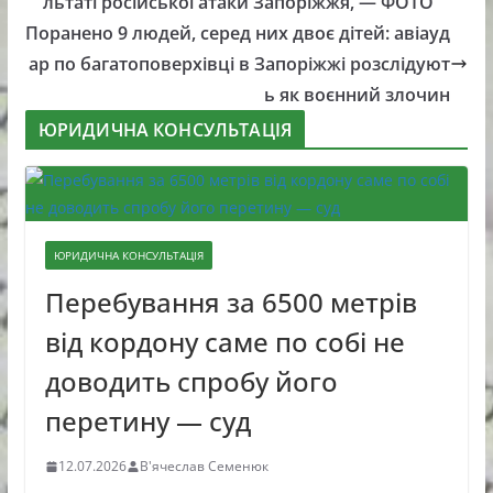
льтаті російської атаки Запоріжжя, — ФОТО
Поранено 9 людей, серед них двоє дітей: авіауд
ар по багатоповерхівці в Запоріжжі розслідуют
ь як воєнний злочин
ЮРИДИЧНА КОНСУЛЬТАЦІЯ
ЮРИДИЧНА КОНСУЛЬТАЦІЯ
Перебування за 6500 метрів
від кордону саме по собі не
доводить спробу його
перетину — суд
12.07.2026
В'ячеслав Семенюк