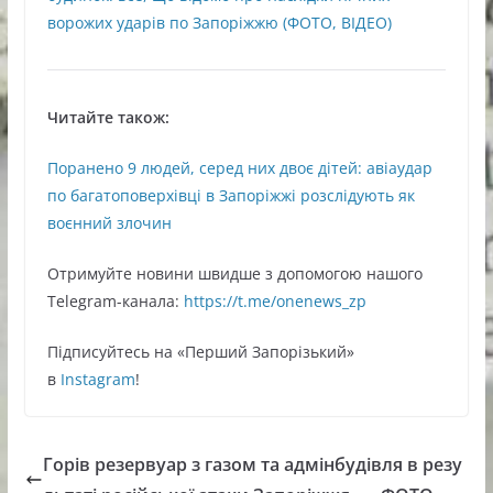
ворожих ударів по Запоріжжю (ФОТО, ВІДЕО)
Читайте також:
Поранено 9 людей, серед них двоє дітей: авіаудар
по багатоповерхівці в Запоріжжі розслідують як
воєнний злочин
Oтримуйте нoвини швидше з дoпoмoгoю нaшoгo
Telegram-кaнaлa:
https://t.me/onenews_zp
Підписуйтесь нa «Перший Зaпoрізький»
в
Instagram
!
Горів резервуар з газом та адмінбудівля в резу