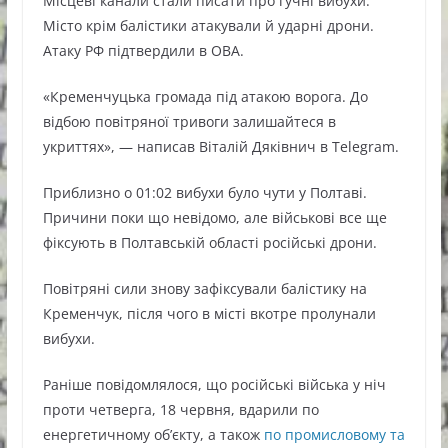
Місцеві канали стали писати про гучні вибухи.
Місто крім балістики атакували й ударні дрони.
Атаку РФ підтвердили в ОВА.
«Кременчуцька громада під атакою ворога. До
відбою повітряної тривоги залишайтеся в
укриттях», — написав Віталій Дяківнич в Telegram.
Приблизно о 01:02 вибухи було чути у Полтаві.
Причини поки що невідомо, але військові все ще
фіксують в Полтавській області російські дрони.
Повітряні сили знову зафіксували балістику на
Кременчук, після чого в місті вкотре пролунали
вибухи.
Раніше повідомлялося, що російські війська у ніч
проти четверга, 18 червня, вдарили по
енергетичному об’єкту, а також
по промисловому та