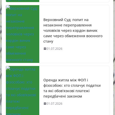
Верховний Суд: попит на
незаконне переправлення
чоловіків через кордон виник
саме через обмеження воєнного
стану
01.07.2026
Оренда житла між ФОП і
фізособою: хто сплачує податки
та які обов’язкові платежі
передбачені законом
01.07.2026