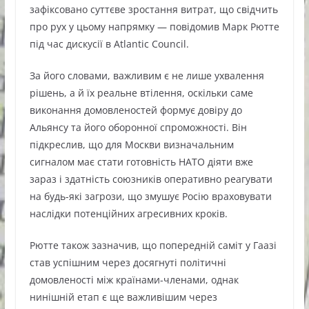
зафіксовано суттєве зростання витрат, що свідчить
про рух у цьому напрямку — повідомив Марк Рютте
під час дискусії в Atlantic Council.
За його словами, важливим є не лише ухвалення
рішень, а й їх реальне втілення, оскільки саме
виконання домовленостей формує довіру до
Альянсу та його оборонної спроможності. Він
підкреслив, що для Москви визначальним
сигналом має стати готовність НАТО діяти вже
зараз і здатність союзників оперативно реагувати
на будь-які загрози, що змушує Росію враховувати
наслідки потенційних агресивних кроків.
Рютте також зазначив, що попередній саміт у Гаазі
став успішним через досягнуті політичні
домовленості між країнами-членами, однак
нинішній етап є ще важливішим через