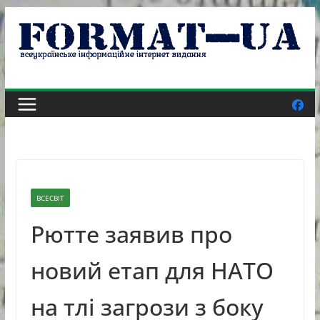
Skip
to
content
ВСЕСВІТ
Рютте заявив про
новий етап для НАТО
на тлі загрози з боку