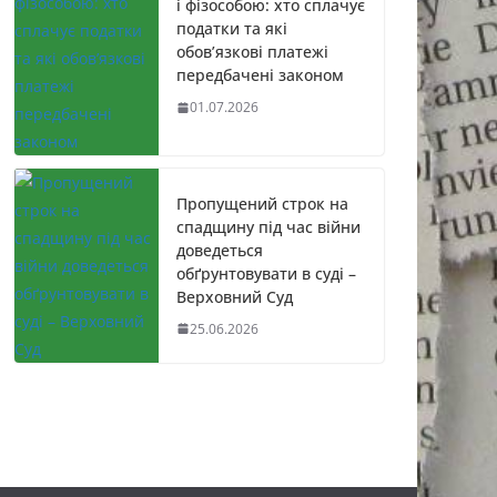
і фізособою: хто сплачує
податки та які
обов’язкові платежі
передбачені законом
01.07.2026
Пропущений строк на
спадщину під час війни
доведеться
обґрунтовувати в суді –
Верховний Суд
25.06.2026