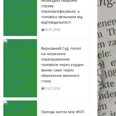
необхідної оборони:
справу
перекваліфікували, а
чоловіка звільнили від
відповідальності
06.07.2026
Верховний Суд: попит
на незаконне
переправлення
чоловіків через кордон
виник саме через
обмеження воєнного
стану
01.07.2026
Оренда житла між ФОП