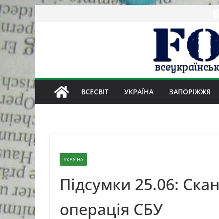
Skip
to
content
ВСЕСВІТ
УКРАЇНА
ЗАПОРІЖЖЯ
УКРАЇНА
Підсумки 25.06: Скан
операція СБУ