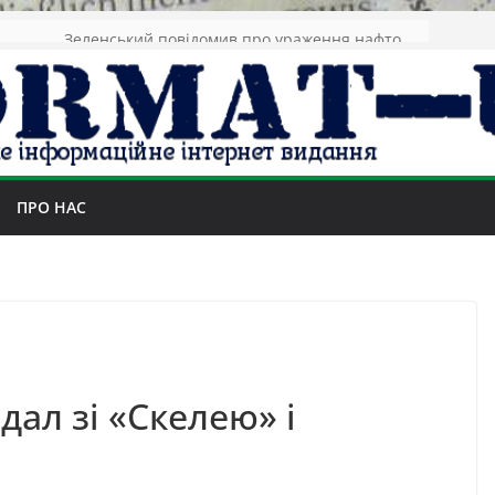
Зеленський повідомив про ураження нафтозаводів РФ за понад 1300 км від фронту
ПРО НАС
дал зі «Скелею» і