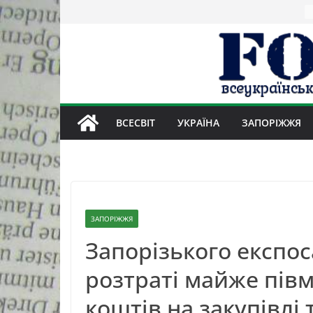
Skip
to
content
ВСЕСВІТ
УКРАЇНА
ЗАПОРІЖЖЯ
ЗАПОРІЖЖЯ
Запорізького експо
розтраті майже пів
коштів на закупівлі