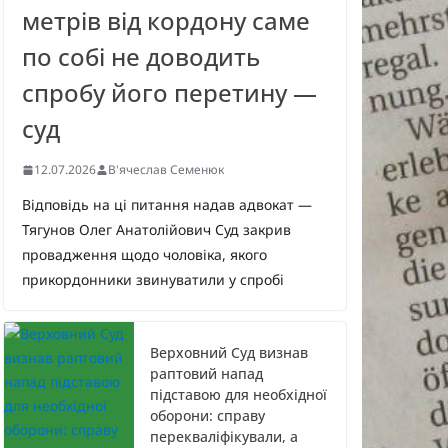
метрів від кордону саме
по собі не доводить
спробу його перетину —
суд
12.07.2026
В'ячеслав Семенюк
Відповідь на ці питання надав адвокат —
Тягунов Олег Анатолійович Суд закрив
провадження щодо чоловіка, якого
прикордонники звинуватили у спробі
Верховний Суд визнав
раптовий напад
підставою для необхідної
оборони: справу
перекваліфікували, а