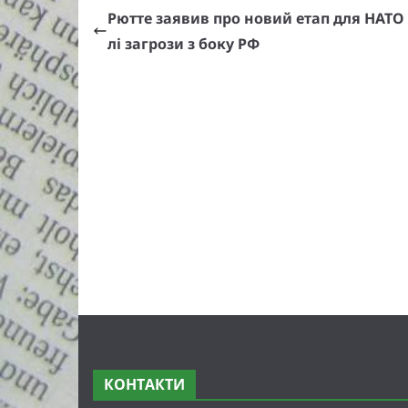
Рютте заявив про новий етап для НАТО 
лі загрози з боку РФ
КОНТАКТИ