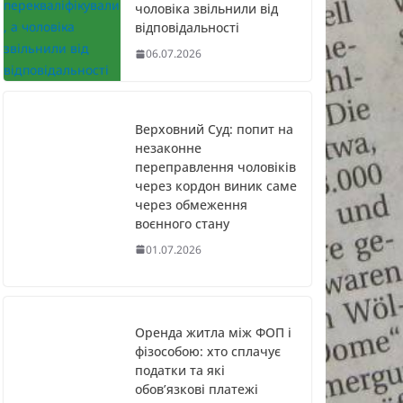
чоловіка звільнили від
відповідальності
06.07.2026
Верховний Суд: попит на
незаконне
переправлення чоловіків
через кордон виник саме
через обмеження
воєнного стану
01.07.2026
Оренда житла між ФОП і
фізособою: хто сплачує
податки та які
обов’язкові платежі