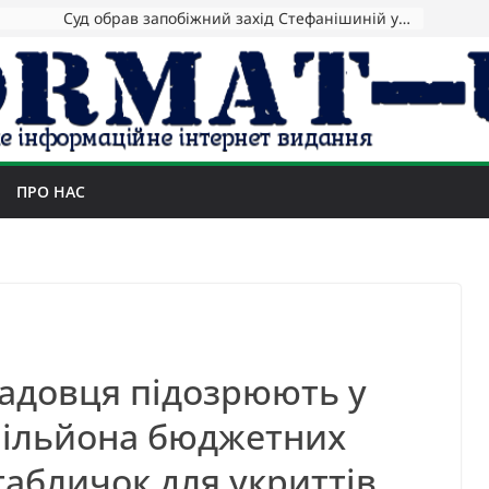
Зеленський повідомив про ураження нафтозаводів РФ за понад 1300 км від фронту
ПРО НАС
садовця підозрюють у
мільйона бюджетних
 табличок для укриттів