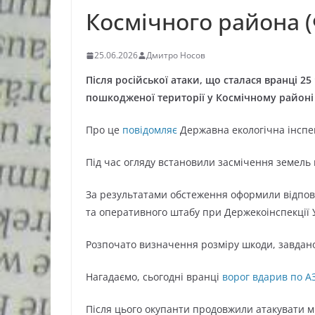
Космічного района 
25.06.2026
Дмитро Носов
Після російської атаки, що сталася вранці 2
пошкодженої території у Космічному районі
Про це
повідомляє
Державна екологічна інспек
Під час огляду встановили засмічення земель 
За результатами обстеження оформили відпові
та оперативного штабу при Держекоінспекції 
Розпочато визначення розміру шкоди, завдано
Нагадаємо, сьогодні вранці
ворог вдарив по АЗ
Після цього окупанти продовжили атакувати мі