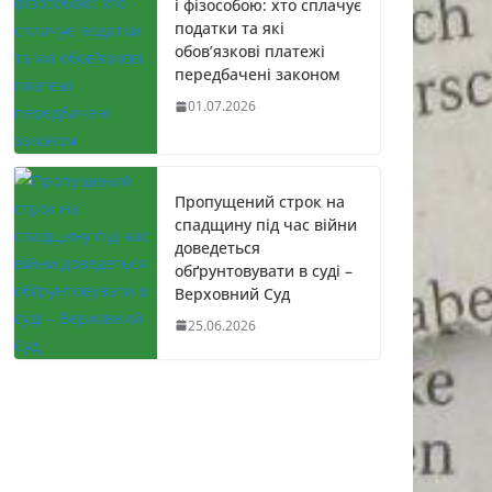
і фізособою: хто сплачує
податки та які
обов’язкові платежі
передбачені законом
01.07.2026
Пропущений строк на
спадщину під час війни
доведеться
обґрунтовувати в суді –
Верховний Суд
25.06.2026