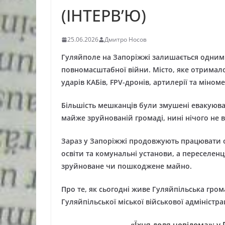
(ІНТЕРВ’Ю)
25.06.2026
Дмитро Носов
Гуляйполе на Запоріжжі залишається одним і
повномасштабної війни. Місто, яке отримало
ударів КАБів, FPV-дронів, артилерії та міноме
Більшість мешканців були змушені евакуюва
майже зруйнованій громаді, нині нічого не 
Зараз у Запоріжжі продовжують працювати о
освіти та комунальні установи, а переселе
зруйноване чи пошкоджене майно.
Про те, як сьогодні живе Гуляйпільська гр
Гуляйпільської міської військової адміністра
«Їхня доля невідома»: у