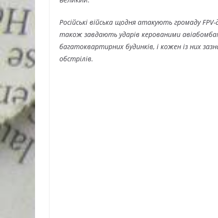
Російські війська щодня атакують громаду FPV-
також завдають ударів керованими авіабомба
багатоквартирних будинків, і кожен із них зазн
обстрілів.