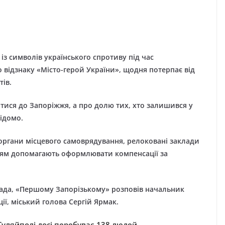
з символів українського спротиву під час
 відзнаку «Місто-герой України», щодня потерпає від
тів.
тися до Запоріжжя, а про долю тих, хто залишився у
відомо.
ргани місцевого самоврядування, релоковані заклади
нцям допомагають оформлювати компенсації за
омада, «Першому Запорізькому» розповів начальник
ції, міський голова Сергій Ярмак.
 Гуляйполі досі перебуває 138 людей