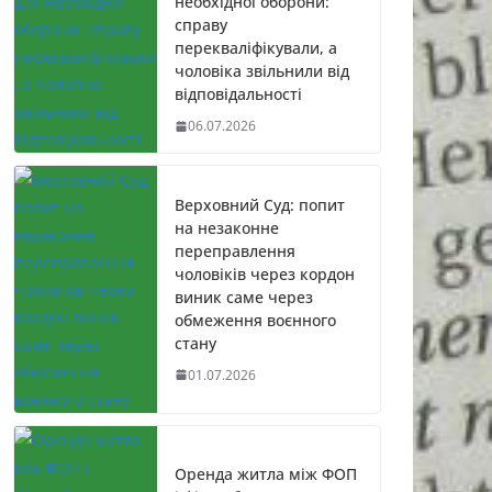
необхідної оборони:
справу
перекваліфікували, а
чоловіка звільнили від
відповідальності
06.07.2026
Верховний Суд: попит
на незаконне
переправлення
чоловіків через кордон
виник саме через
обмеження воєнного
стану
01.07.2026
Оренда житла між ФОП