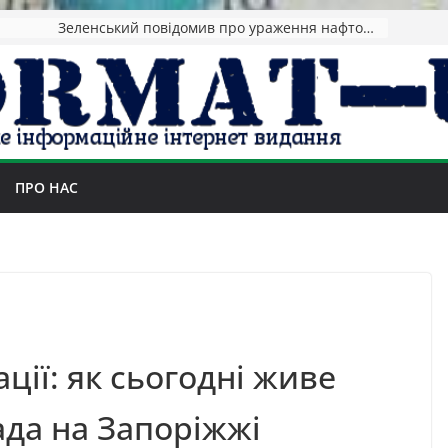
Зеленський повідомив про ураження нафтозаводів РФ за понад 1300 км від фронту
ПРО НАС
ції: як сьогодні живе
ада на Запоріжжі