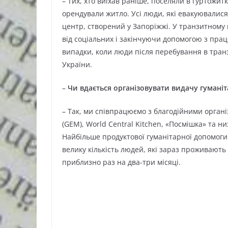
– Тих, хто виїхав раніше, поселяли в гуртожитк
орендували житло. Усі люди, які евакуювалис
центр, створений у Запоріжжі. У транзитному
від соціальних і закінчуючи допомогою з пра
випадки, коли люди після перебування в тран
України.
–
Чи вдається організовувати видачу гуманіта
– Так, ми співпрацюємо з благодійними орган
(GEM), World Central Kitchen, «Посмішка» та 
Найбільше продуктової гуманітарної допомоги 
велику кількість людей, які зараз проживають
приблизно раз на два-три місяці.