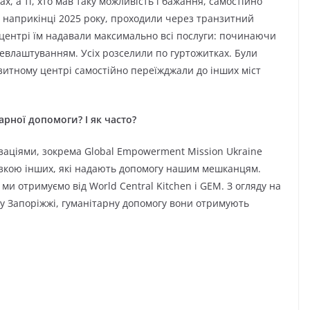
ах, а ті, хто мав таку можливість і бажання, самостійно
я наприкінці 2025 року, проходили через транзитний
 центрі їм надавали максимально всі послуги: починаючи
цевлаштуванням. Усіх розселили по гуртожитках. Були
зитному центрі самостійно переїжджали до інших міст
рної допомоги? І як часто?
ізаціями, зокрема Global Empowerment Mission Ukraine
низкою інших, які надають допомогу нашим мешканцям.
ми отримуємо від World Central Kitchen і GEM. З огляду на
 у Запоріжжі, гуманітарну допомогу вони отримують