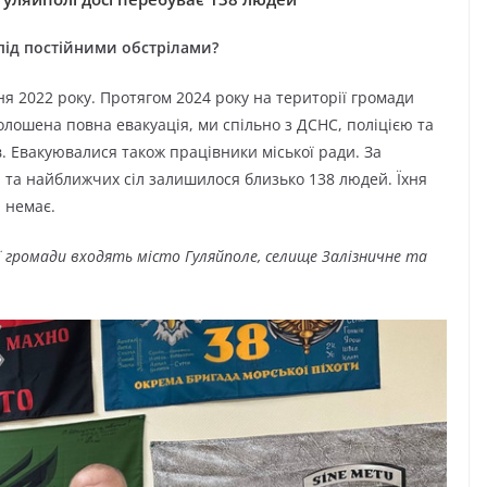
під постійними обстрілами?
я 2022 року. Протягом 2024 року на території громади
лошена повна евакуація, ми спільно з ДСНС, поліцією та
. Евакуювалися також працівники міської ради. За
 та найближчих сіл залишилося близько 138 людей. Їхня
и немає.
ої громади входять місто Гуляйполе, селище Залізничне та