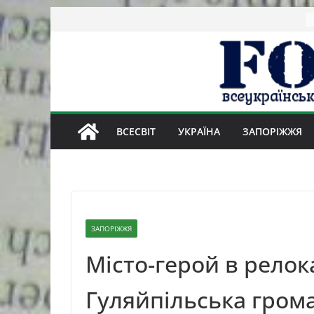
Skip
to
content
ВСЕСВІТ
УКРАЇНА
ЗАПОРІЖЖЯ
ЗАПОРІЖЖЯ
Місто-герой в релока
Гуляйпільська гром