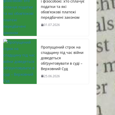
і фізособою: хто сплачує
податки та які
обов’язкові платежі
передбачені законом
01.07.2026
Пропущений строк на
спадщину під час війни
доведеться
обґрунтовувати в суді –
Верховний Суд
25.06.2026