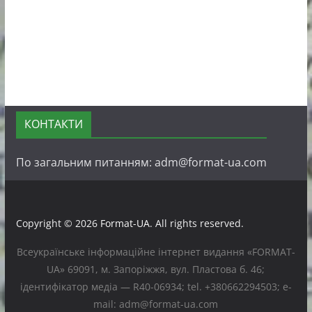
КОНТАКТИ
По загальним питанням: adm@format-ua.com
Copyright © 2026
Format-UA
. All rights reserved.
Всеукраїнське інформаційне інтернет видання «FORMAT-
UA» 69091, м. Запоріжжя, вул. Пластова б. 46;
ідентифікатор медіа — R40-06934; tel. +380662294503; e-
mail: adm@format-ua.com