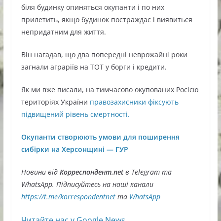
біля будинку опиняться окупанти і по них
прилетить, якщо будинок постраждає і виявиться
непридатним для життя.
Він нагадав, що два попередні неврожайні роки
загнали аграріїв на ТОТ у борги і кредити.
Як ми вже писали, на тимчасово окупованих Росією
територіях України
правозахисники фіксують
підвищений рівень смертності.
Окупанти створюють умови для поширення
сибірки на Херсонщині — ГУР
Новини від
Корреспондент.net
в Telegram та
WhatsApp. Підписуйтесь на наші канали
https://t.me/korrespondentnet
та
WhatsApp
Читайте нас у Google.News