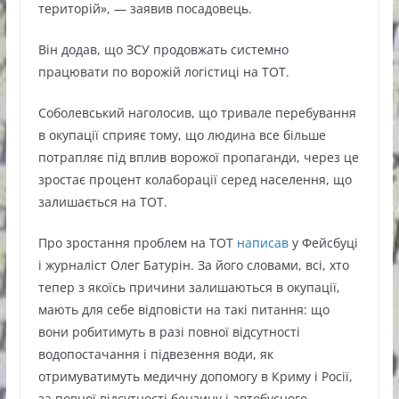
територій», — заявив посадовець.
Він додав, що ЗСУ продовжать системно
працювати по ворожій логістиці на ТОТ.
Соболевський наголосив, що тривале перебування
в окупації сприяє тому, що людина все більше
потрапляє під вплив ворожої пропаганди, через це
зростає процент колаборації серед населення, що
залишається на ТОТ.
Про зростання проблем на ТОТ
написав
у Фейсбуці
і журналіст Олег Батурін. За його словами, всі, хто
тепер з якоїсь причини залишаються в окупації,
мають для себе відповісти на такі питання: що
вони робитимуть в разі повної відсутності
водопостачання і підвезення води, як
отримуватимуть медичну допомогу в Криму і Росії,
за повної відсутності бензину і автобусного