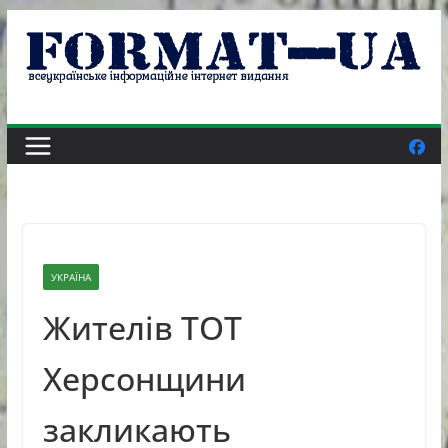
Skip
to
content
УКРАЇНА
Жителів ТОТ
Херсонщини
закликають