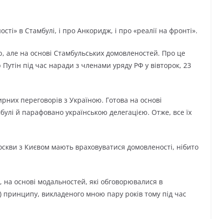
сті» в Стамбулі, і про Анкоридж, і про «реалії на фронті».
ю, але на основі Стамбульських домовленостей. Про це
Путін під час наради з членами уряду РФ у вівторок, 23
мирних переговорів з Україною. Готова на основі
булі й парафовано українською делегацією. Отже, все їх
оскви з Києвом мають враховуватися домовленості, нібито
, на основі модальностей, які обговорювалися в
зі) принципу, викладеного мною пару років тому під час