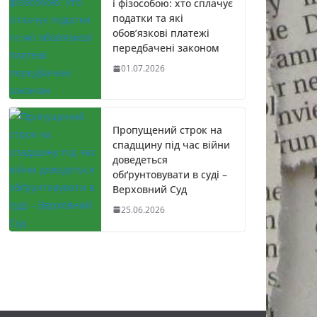
і фізособою: хто сплачує
податки та які
обов’язкові платежі
передбачені законом
01.07.2026
Пропущений строк на
спадщину під час війни
доведеться
обґрунтовувати в суді –
Верховний Суд
25.06.2026