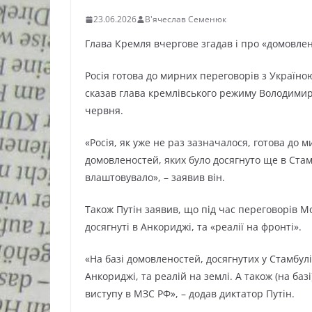
23.06.2026
В'ячеслав Семенюк
Глава Кремля вчергове згадав і про «домовлено
Росія готова до мирних переговорів з Україно
сказав глава кремлівського режиму Володимир 
червня.
«Росія, як уже не раз зазначалося, готова до 
домовленостей, яких було досягнуто ще в Стам
влаштовувало», – заявив він.
Також Путін заявив, що під час переговорів М
досягнуті в Анкориджі, та «реалії на фронті».
«На базі домовленостей, досягнутих у Стамбулі
Анкориджі, та реалій на землі. А також (на ба
виступу в МЗС РФ», – додав диктатор Путін.