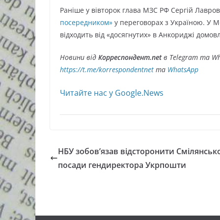
Раніше у вівторок глава МЗС РФ Сергій Лавро
посередником»
у переговорах з Україною. У М
відходить від «досягнутих» в Анкориджі домо
Новини від
Корреспондент.net
в Telegram та Wh
https://t.me/korrespondentnet
та
WhatsApp
Читайте нас у Google.News
НБУ зобов’язав відсторонити Смілянсько
посади гендиректора Укрпошти