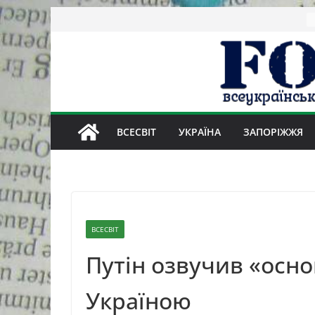
Skip
to
content
ВСЕСВІТ
УКРАЇНА
ЗАПОРІЖЖЯ
ВСЕСВІТ
Путін озвучив «осно
Україною