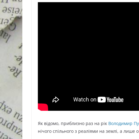
Як відомо, приблизно раз на рік
Володимир Пут
нічого спільного з реаліями на землі, а лише 