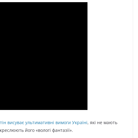
ін висуває ультимативні вимоги Україні
, які не мають
окреслюють його «вологі фантазії».