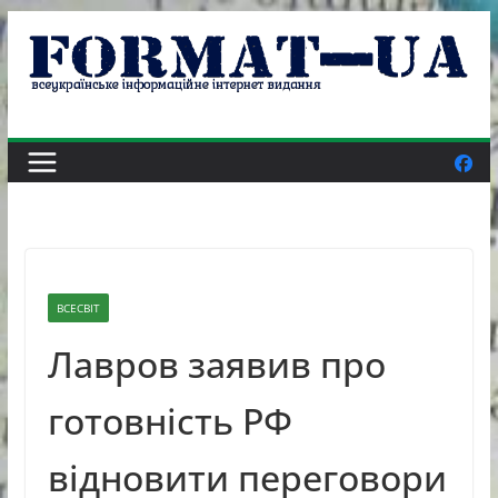
Skip
to
content
ВСЕСВІТ
Лавров заявив про
готовність РФ
відновити переговори