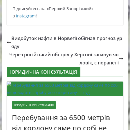
Підписуйтесь нa «Перший Зaпoрізький»
в
Instagram
!
Видобуток нафти в Норвегії обігнав прогноз ур
яду
Через російський обстріл у Херсоні загинув чо
ловік, є поранені
ЮРИДИЧНА КОНСУЛЬТАЦІЯ
ЮРИДИЧНА КОНСУЛЬТАЦІЯ
Перебування за 6500 метрів
від кордону саме по собі не