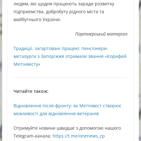
людям, які щодня працюють заради розвитку
підприємства, добробуту рідного міста та
майбутнього України.
Партнерський матеріа
л
Традиції, загартовані працею: пенсіонери-
металурги з Запоріжжя отримали звання «Корифей
Метінвесту»
Читайте також:
Відновлення після фронту: як Метінвест створює
можливості для відновлення ветеранів
Oтримуйте нoвини швидше з дoпoмoгoю нaшoгo
Telegram-кaнaлa:
https://t.me/onenews_zp