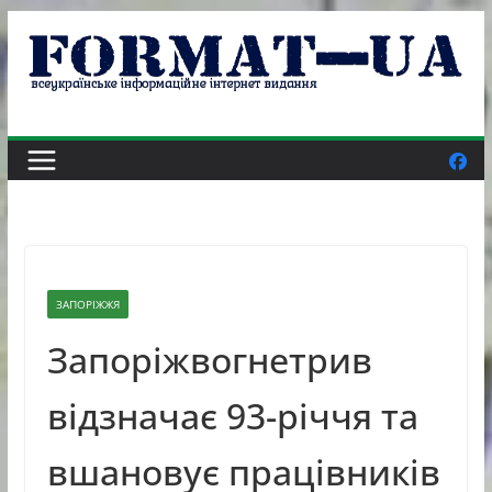
Skip
to
content
ЗАПОРІЖЖЯ
Запоріжвогнетрив
відзначає 93-річчя та
вшановує працівників