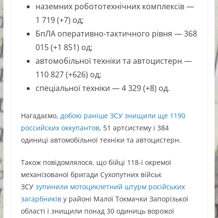
наземних робототехнічних комплексів —
1 719 (+7) од;
БпЛА оперативно-тактичного рівня — 368
015 (+1 851) од;
автомобільної техніки та автоцистерн —
110 827 (+626) од;
спеціальної техніки — 4 329 (+8) од.
Нагадаємо,
добою раніше ЗСУ знищили ще 1190
российских оккупантов
, 51 артсистему і 384
одиниці автомобільної техніки та автоцистерн.
Також повідомлялося, що бійці 118-ї окремої
механізованої бригади Сухопутних військ
ЗСУ
зупинили мотоциклетний штурм російських
загарбників
у районі Малої Токмачки Запорізької
області і знищили понад 30 одиниць ворожої