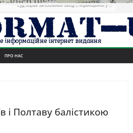
Зеленський повідомив про ураження нафтозаводів РФ за понад 1300 км від фронту
ПРО НАС
їв і Полтаву балістикою