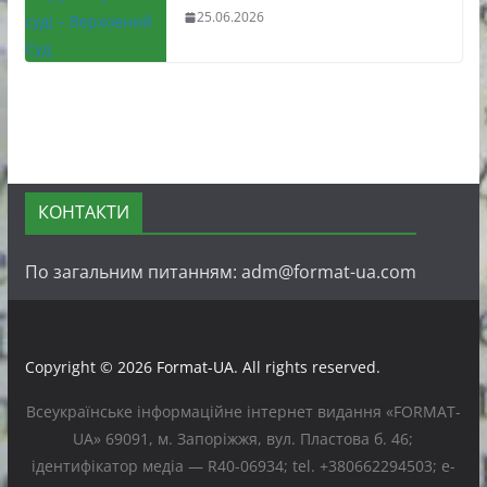
25.06.2026
КОНТАКТИ
По загальним питанням: adm@format-ua.com
Copyright © 2026
Format-UA
. All rights reserved.
Всеукраїнське інформаційне інтернет видання «FORMAT-
UA» 69091, м. Запоріжжя, вул. Пластова б. 46;
ідентифікатор медіа — R40-06934; tel. +380662294503; e-