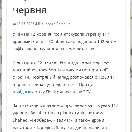
червня
12.06.2026
В'ячеслав Семенюк
У ніч на 12 червня Росія атакувала Україну 117
дронами. Сили ППО збили або подавили 102 БпЛА,
зафіксовано влучання на семи локаціях.
У ніч проти 12 червня Росія здійснила чергову
масштабну атаку безпілотниками по території
України. Повітряний напад розпочався о 18:00 11
червня і тривав упродовж ночі. Про це
повідомляють
у Повітряних силах ЗСУ.
За попередніми даними, противник застосував 117
ударних безпілотників різних типів, зокрема
Shahed, «Гербера», «Італмас», а також дрони-
імітатори «Пародія». Запуски здійснювалися з