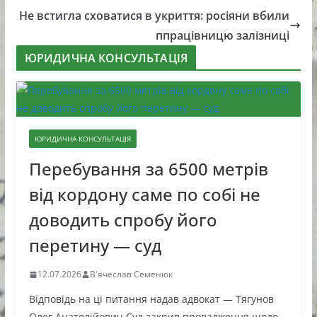
Не встигла сховатися в укриття: росіяни вбили
ппрацівницю залізниці
ЮРИДИЧНА КОНСУЛЬТАЦІЯ
ЮРИДИЧНА КОНСУЛЬТАЦІЯ
Перебування за 6500 метрів
від кордону саме по собі не
доводить спробу його
перетину — суд
12.07.2026
В'ячеслав Семенюк
Відповідь на ці питання надав адвокат — Тягунов
Олег Анатолійович Суд закрив провадження щодо