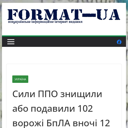
Skip
to
content
УКРАЇНА
Cили ППО знищили
або подавили 102
ворожі БпЛА вночі 12