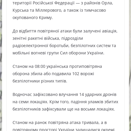
території Російської Федерації — з районів Орла,
Курська та Міллерового, а також із тимчасово
окупованого Криму.
До відбиття повітряної атаки були залучені авіація,
зенітні ракетні війська, підрозділи
радіоелектронної боротьби, безпілотних систем та
мобільні вогневі групи Сил оборони України.
Станом на 08:00 українська протиповітряна
оборона збила або подавила 102 ворожі
безпілотники різних типів.
Водночас зафіксовано влучання 14 ударних дронів
на семи локаціях. Крім того, падіння уламків збитих
безпілотників зафіксували ще на восьми локаціях.
Станом на ранок повітряна атака тривала, а в
повітряному просторі України залишалися окремі