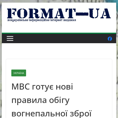
Skip
to
content
УКРАЇНА
МВС готує нові
правила обігу
вогнепальної зброї