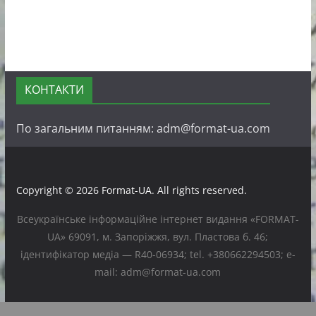
КОНТАКТИ
По загальним питанням: adm@format-ua.com
Copyright © 2026
Format-UA
. All rights reserved.
Всеукраїнське інформаційне інтернет видання «FORMAT-
UA» 69091, м. Запоріжжя, вул. Пластова б. 46;
ідентифікатор медіа — R40-06934; tel. +380662294503; e-
mail: adm@format-ua.com