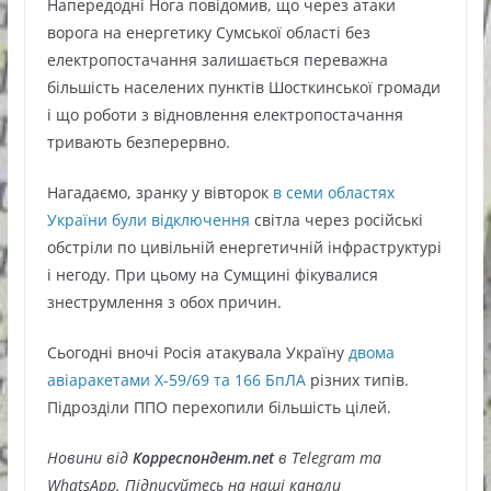
Напередодні Нога повідомив, що через атаки
ворога на енергетику Сумської області без
електропостачання залишається переважна
більшість населених пунктів Шосткинської громади
і що роботи з відновлення електропостачання
тривають безперервно.
Нагадаємо, зранку у вівторок
в семи областях
України були відключення
світла через російські
обстріли по цивільній енергетичній інфраструктурі
і негоду. При цьому на Сумщині фікувалися
знеструмлення з обох причин.
Сьогодні вночі Росія атакувала Україну
двома
авіаракетами Х-59/69 та 166 БпЛА
різних типів.
Підрозділи ППО перехопили більшість цілей.
Новини від
Корреспондент.net
в Telegram та
WhatsApp. Підписуйтесь на наші канали