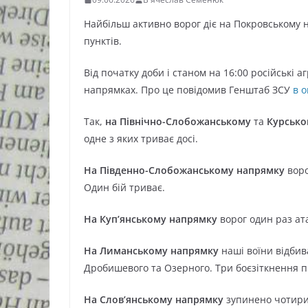
Найбільш активно ворог діє на Покровському 
пунктів.
Від початку доби і станом на 16:00 російські а
напрямках. Про це повідомив Генштаб ЗСУ
в 
Так,
на Північно-Слобожанському
та
Курсько
одне з яких триває досі.
На Південно-Слобожанському напрямку
воро
Один бій триває.
На Куп’янському напрямку
ворог один раз ат
На Лиманському напрямку
наші воїни відбив
Дробишевого та Озерного. Три боєзіткнення 
На Слов’янському напрямку
зупинено чотири 