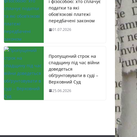
і фізособою: хто сплачує
податки та які
обов’язкові платежі
передбачені законом
01.07.2026
Пропущений строк на
спадщину під час війни
доведеться
обґрунтовувати в суді –
Верховний Суд
25.06.2026