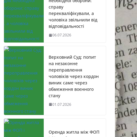
необхідної оборони:
справу
перекваліфікували, а
чоловіка звільнили від
відповідальності
06.07.2026
Верховний Суд: попит
на незаконне
переправлення
чоловіків через кордон
виник саме через
обмеження воєнного
стану
01.07.2026
Оренда житла між ФОП