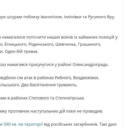
ри штурми поблизу Іванопілля, Іллінівки та Русиного Яру.
 намагалися потіснити наших воїнів із займаних позицій у
о, Білицького, Родинського, Шевченка, Гришиного,
и. Один бій триває.
раз намагався просунутися у районі Олександрограда.
ідбили сім атак в районах Рибного, Воздвижівки,
пільського. Два боєзіткнення тривають.
ми в районах Степового та Степногірська.
мку противник наступальних дій поки не проводив.
и 590 кв. км території
від російських загарбників. Такі дані