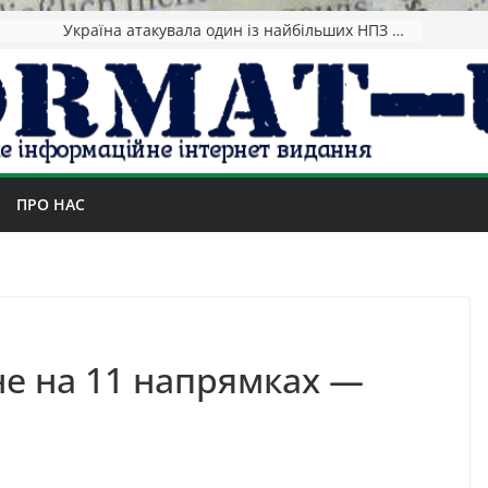
Україна атакувала один із найбільших НПЗ РФ: у Ярославлі спалахнула масштабна пожежа
ПРО НАС
не на 11 напрямках —