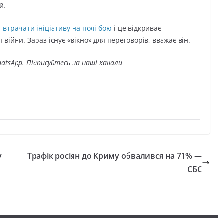
й.
 втрачати ініціативу на полі бою
і це відкриває
ійни. Зараз існує «вікно» для переговорів, вважає він.
atsApp. Підписуйтесь на наші канали
у
Трафік росіян до Криму обвалився на 71% —
СБС