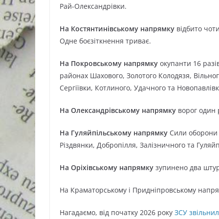
Рай-Олександрівки.
На Костянтинівському напрямку
відбито чоти
Одне боєзіткнення триває.
На Покровському напрямку
окупанти 16 разів
районах Шахового, Золотого Колодязя, Вільног
Сергіївки, Котлиного, Удачного та Новопавлівк
На Олександрівському напрямку
ворог один 
На Гуляйпільському напрямку
Сили оборони в
Різдвянки, Добропілля, Залізничного та Гуляй
На Оріхівському напрямку
зупинено два штур
На Краматорському і Придніпровському напря
Нагадаємо, від початку 2026 року
ЗСУ звільнил