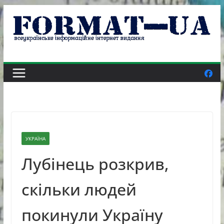
Skip
to
content
УКРАЇНА
Лубінець розкрив,
скільки людей
покинули Україну