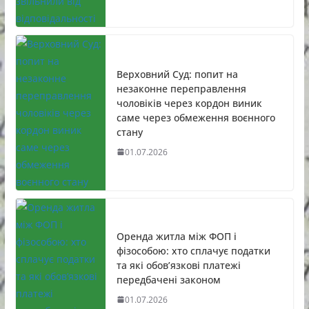
Верховний Суд: попит на
незаконне переправлення
чоловіків через кордон виник
саме через обмеження воєнного
стану
01.07.2026
Оренда житла між ФОП і
фізособою: хто сплачує податки
та які обов’язкові платежі
передбачені законом
01.07.2026