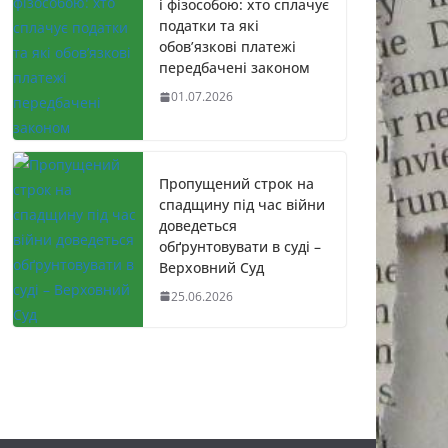
і фізособою: хто сплачує
податки та які
обов’язкові платежі
передбачені законом
01.07.2026
Пропущений строк на
спадщину під час війни
доведеться
обґрунтовувати в суді –
Верховний Суд
25.06.2026