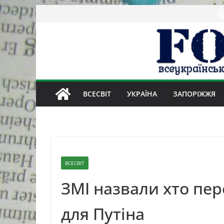
Skip
to
content
ВСЕСВІТ
УКРАЇНА
ЗАПОРІЖЖЯ
ВСЕСВІТ
ЗМІ назвали хто пер
для Путіна