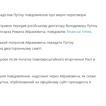
надіслав Путіну повідомлення про мирні переговори.
травня передав російському диктатору Володимиру Путіну
олігарха Романа Абрамовича, повідомляє
Financial Times
.
ський попросив Абрамовича передати Путіну
на двосторонньому саміті.
 роки після початку повномасштабного вторгнення Росії в
али повідомлення, надіслане через Абрамовича, як схоже
Путіна, опублікований на офіційному сайті президента 4