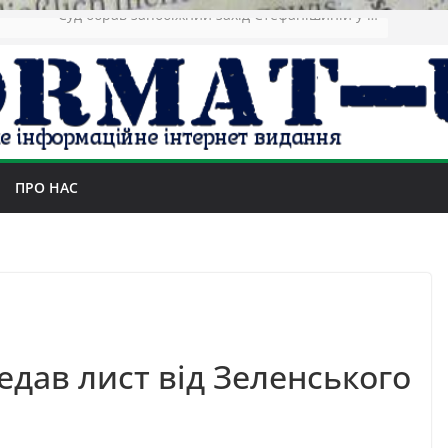
Зеленський повідомив про ураження нафтозаводів РФ за понад 1300 км від фронту
ПРО НАС
едав лист від Зеленського