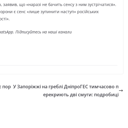
, заявив, що «наразі не бачить сенсу з ним зустрічатися».
торони є сенс «лише зупинити наступ» російських
сті».
atsApp. Підписуйтесь на наші канали
є пор
У Запоріжжі на греблі ДніпроГЕС тимчасово п
ерекриють дві смуги: подробиці