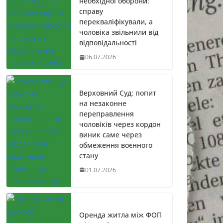
необхідної оборони:
справу
перекваліфікували, а
чоловіка звільнили від
відповідальності
06.07.2026
Верховний Суд: попит
на незаконне
переправлення
чоловіків через кордон
виник саме через
обмеження воєнного
стану
01.07.2026
Оренда житла між ФОП