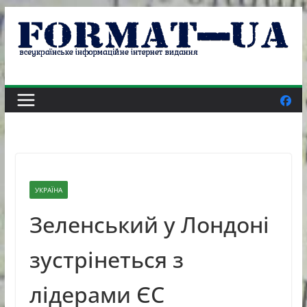
Skip
to
content
УКРАЇНА
Зеленський у Лондоні
зустрінеться з
лідерами ЄС