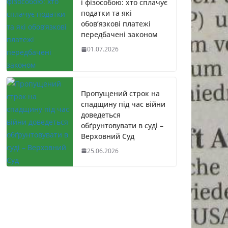
і фізособою: хто сплачує
податки та які
обов’язкові платежі
передбачені законом
01.07.2026
Пропущений строк на
спадщину під час війни
доведеться
обґрунтовувати в суді –
Верховний Суд
25.06.2026