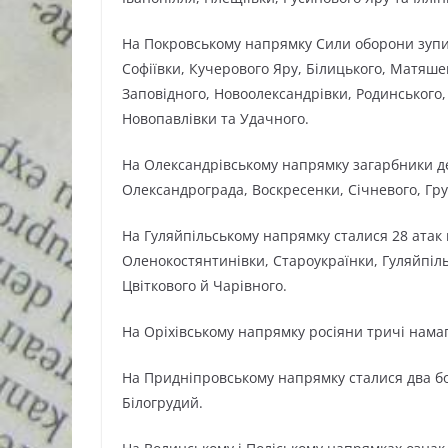
На Покровському напрямку Сили оборони зупин
Софіївки, Кучерового Яру, Білицького, Матяше
Заповідного, Новоолександрівки, Родинського,
Новопавлівки та Удачного.
На Олександрівському напрямку загарбники де
Олександрограда, Воскресенки, Січневого, Гру
На Гуляйпільському напрямку сталися 28 атак 
Оленокостянтинівки, Староукраїнки, Гуляйпіль
Цвіткового й Чарівного.
На Оріхівському напрямку росіяни тричі нама
На Придніпровському напрямку сталися два бо
Білогрудий.