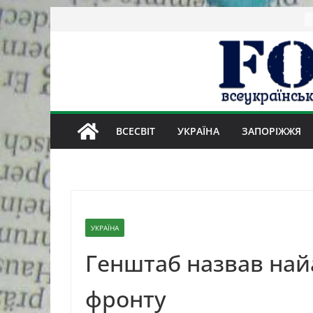
Skip
to
content
ВСЕСВІТ
УКРАЇНА
ЗАПОРІЖЖЯ
УКРАЇНА
Генштаб назвав на
фронту