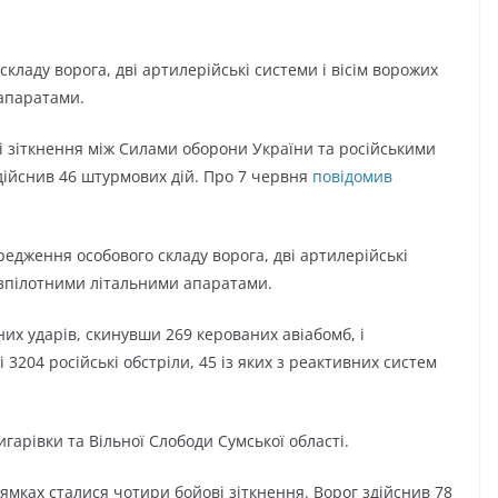
ладу ворога, дві артилерійські системи і вісім ворожих
 апаратами.
і зіткнення між Силами оборони України та російськими
дійснив 46 штурмових дій. Про 7 червня
повідомив
едження особового складу ворога, дві артилерійські
безпілотними літальними апаратами.
них ударів, скинувши 269 керованих авіабомб, і
 3204 російські обстріли, 45 із яких з реактивних систем
гарівки та Вільної Слободи Сумської області.
мках сталися чотири бойові зіткнення. Ворог здійснив 78