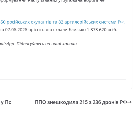
к формування наступальних угруповань ворога не
0 російських окупантів та 82 артилерійських системи РФ.
по 07.06.2026 орієнтовно склали близько 1 373 620 осіб.
atsApp. Підписуйтесь на наші канали
 у По
ППО знешкодила 215 з 236 дронів РФ