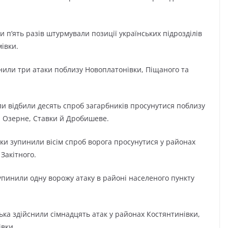
п’ять разів штурмували позиції українських підрозділів
івки.
или три атаки поблизу Новоплатонівки, Піщаного та
ли відбили десять спроб загарбників просунутися поблизу
, Озерне, Ставки й Дробишеве.
ки зупинили вісім спроб ворога просунутися у районах
 Закітного.
пинили одну ворожу атаку в районі населеного пункту
ька здійснили сімнадцять атак у районах Костянтинівки,
івки.