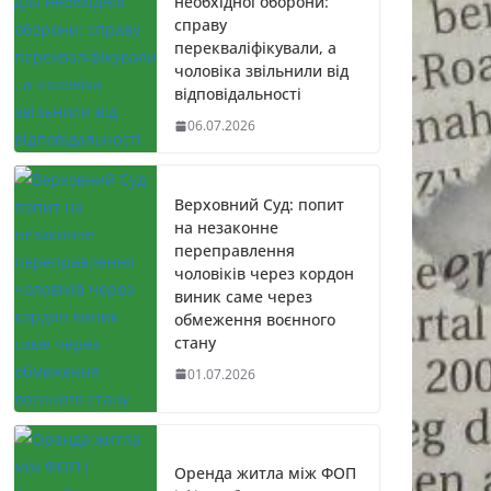
необхідної оборони:
справу
перекваліфікували, а
чоловіка звільнили від
відповідальності
06.07.2026
Верховний Суд: попит
на незаконне
переправлення
чоловіків через кордон
виник саме через
обмеження воєнного
стану
01.07.2026
Оренда житла між ФОП