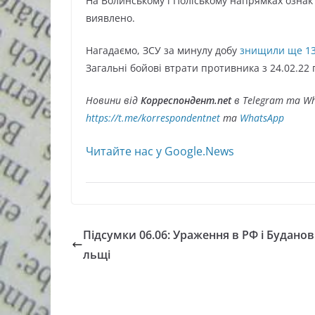
На Волинському і Поліському напрямках озна
виявлено.
Нагадаємо, ЗСУ за минулу добу
знищили ще 135
Загальні бойові втрати противника з 24.02.22 
Новини від
Корреспондент.net
в Telegram та Wh
https://t.me/korrespondentnet
та
WhatsApp
Читайте нас у Google.News
Підсумки 06.06: Ураження в РФ і Буданов
льщі