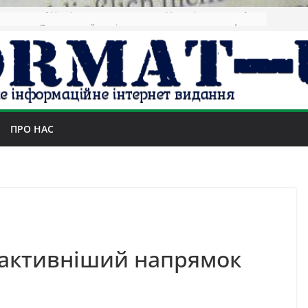
Зеленський повідомив про ураження нафтозаводів РФ за понад 1300 км від фронту
ПРО НАС
йактивніший напрямок