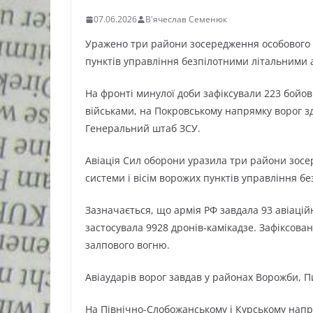
07.06.2026
В'ячеслав Семенюк
Уражено три райони зосередження особового ск
пунктів управління безпілотними літальними
На фронті минулої доби зафіксували 223 бойов
військами, на Покровському напрямку ворог з
Генеральний штаб ЗСУ.
Авіація Сил оборони уразила три райони зосер
системи і вісім ворожих пунктів управління 
Зазначається, що армія РФ завдала 93 авіацій
застосувала 9928 дронів-камікадзе. Зафіксовані
залпового вогню.
Авіаударів ворог завдав у районах Ворожби, Пи
На Північно-Слобожанському і Курському напря