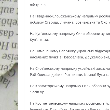
обстрілів.
На Південно-Слобожанському напрямку росіяни 
поблизу Стариці, Лимана, Вовчанська та Охрім
На Куп’янському напрямку Сили оборони зупин
Куп’янська.
На Лиманському напрямку українські підрозді
населених пунктів Новоселівка, Дружелюбівка
На Слов’янському напрямку українські захисни
Рай-Олександрівки, Різниківки, Кривої Луки та
На Краматорському напрямку Сили оборони зу
Часів Яр.
На Костянтинівському напрямку російські війс
Іванопілля, Плещіївки, Русинового Яру та Іллін