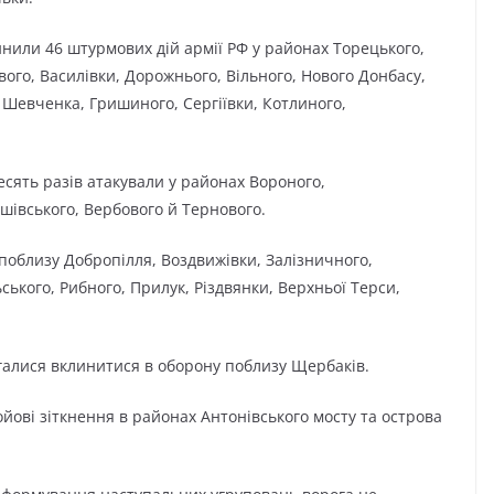
или 46 штурмових дій армії РФ у районах Торецького,
вого, Василівки, Дорожнього, Вільного, Нового Донбасу,
 Шевченка, Гришиного, Сергіївки, Котлиного,
сять разів атакували у районах Вороного,
шівського, Вербового й Тернового.
поблизу Добропілля, Воздвижівки, Залізничного,
ського, Рибного, Прилук, Різдвянки, Верхньої Терси,
галися вклинитися в оборону поблизу Щербаків.
йові зіткнення в районах Антонівського мосту та острова