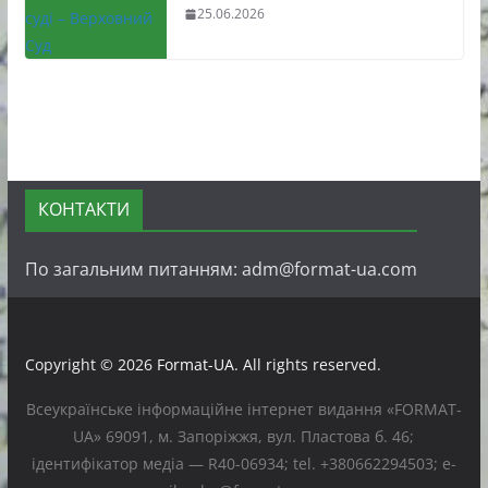
25.06.2026
КОНТАКТИ
По загальним питанням: adm@format-ua.com
Copyright © 2026
Format-UA
. All rights reserved.
Всеукраїнське інформаційне інтернет видання «FORMAT-
UA» 69091, м. Запоріжжя, вул. Пластова б. 46;
ідентифікатор медіа — R40-06934; tel. +380662294503; e-