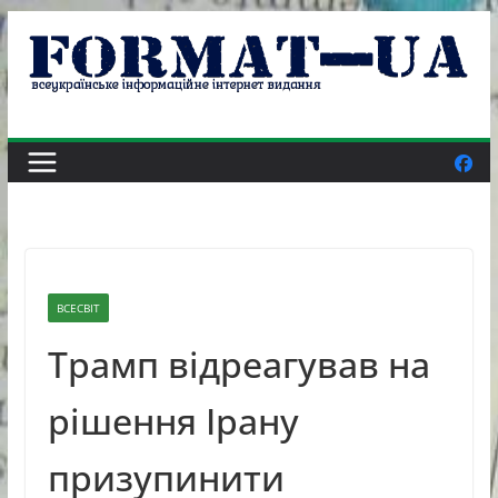
Skip
to
content
ВСЕСВІТ
Трамп відреагував на
рішення Ірану
призупинити