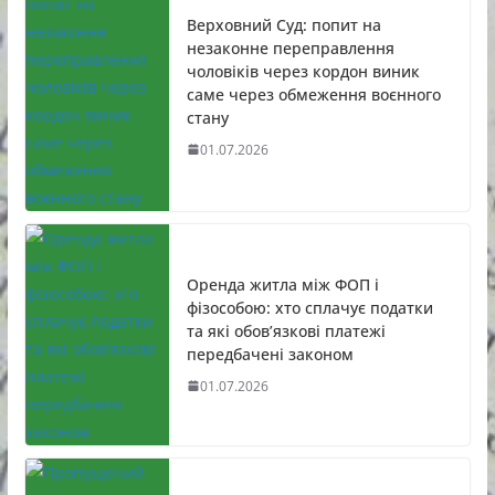
Верховний Суд: попит на
незаконне переправлення
чоловіків через кордон виник
саме через обмеження воєнного
стану
01.07.2026
Оренда житла між ФОП і
фізособою: хто сплачує податки
та які обов’язкові платежі
передбачені законом
01.07.2026