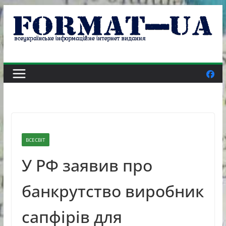
Skip
to
content
ВСЕСВІТ
У РФ заявив про
банкрутство виробник
сапфірів для