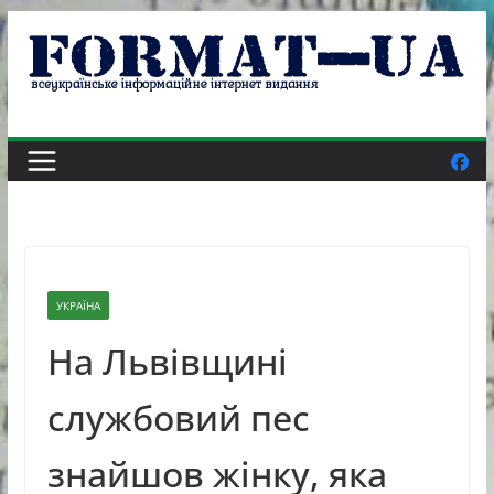
Skip
to
content
УКРАЇНА
На Львівщині
службовий пес
знайшов жінку, яка