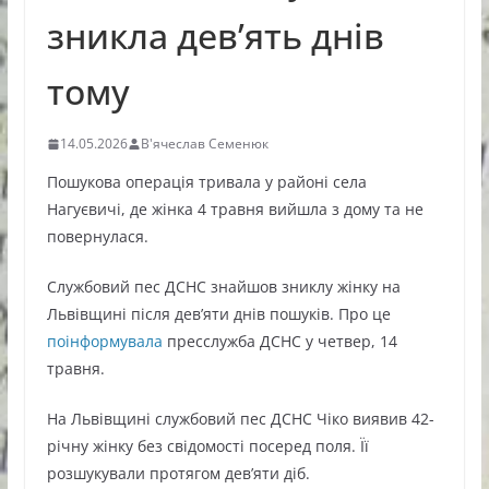
зникла дев’ять днів
тому
14.05.2026
В'ячеслав Семенюк
Пошукова операція тривала у районі села
Нагуєвичі, де жінка 4 травня вийшла з дому та не
повернулася.
Службовий пес ДСНС знайшов зниклу жінку на
Львівщині після дев’яти днів пошуків. Про це
поінформувала
пресслужба ДСНС у четвер, 14
травня.
На Львівщині службовий пес ДСНС Чіко виявив 42-
річну жінку без свідомості посеред поля. Її
розшукували протягом дев’яти діб.