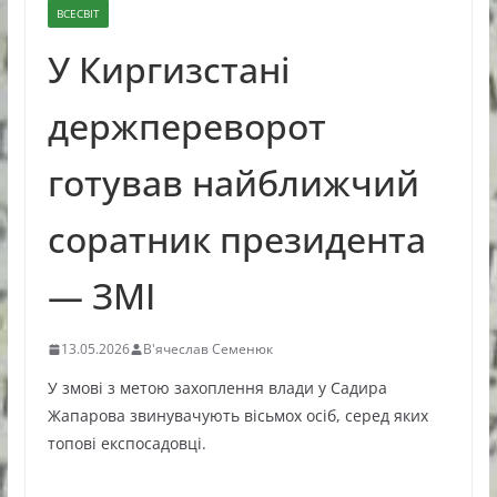
ВСЕСВІТ
У Киргизстані
держпереворот
готував найближчий
соратник президента
— ЗМІ
13.05.2026
В'ячеслав Семенюк
У змові з метою захоплення влади у Садира
Жапарова звинувачують вісьмох осіб, серед яких
топові експосадовці.