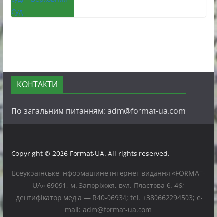
КОНТАКТИ
По загальним питанням: adm@format-ua.com
Copyright © 2026
Format-UA
. All rights reserved.
Всеукраїнське інформаційне інтернет видання «FORMAT-
UA» 69091, м. Запоріжжя, вул. Пластова б. 46;
ідентифікатор медіа — R40-06934; tel. +380662294503; e-
mail: adm@format-ua.com