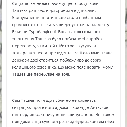
Ситуація змінилася взимку цього року, коли
Ташієва раптово відсторонили від посади.
Звинувачення проти нього стали надбанням
громадськості після заяви депутатки парламенту
Ельвіри Сурабалдієвої. Вона наголосила, що
звільнення Ташієва було пов’язане зі спробою
перевороту, яким той нібито хотів усунути
Жапарова з поста президента. За її словами, глава
держави досі ставиться поблажливо до свого
колишнього союзника, що може пояснювати, чому
Ташієв ще перебуває на волі.
Сам Ташієв поки що публічно не коментує
ситуацію, проте його адвокат Ікрамідін Айткулов
підтвердив факт висунення звинувачень. Він також
повідомив, що судовий розгляд буде закритим і без