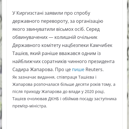
У Киргизстані заявили про спробу
державного перевороту, за організацію
якого звинуватили вісьмох осіб. Серед
обвинувачених — колишній очільник
Державного комітету нацбезпеки Камчибек
Ташієв, який раніше вважався одним із
найближчих соратників чинного президента
Садира Жапарова. Про це
пише
Reuters.
Як зазначає видання, співпраця Ташієва і
Жапарова розпочалася більше десяти років тому, а
після приходу Жапарова до влади у 2020 році,
Ташієв очолював ДКНБ і обіймав посаду заступника
прем’єр-міністра.