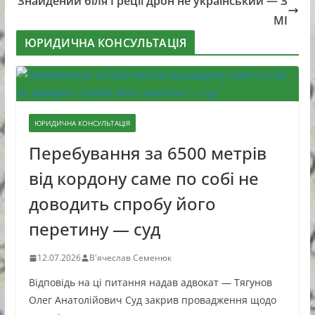
Знайдений біля Греції дрон не український — З
МІ
ЮРИДИЧНА КОНСУЛЬТАЦІЯ
ЮРИДИЧНА КОНСУЛЬТАЦІЯ
Перебування за 6500 метрів
від кордону саме по собі не
доводить спробу його
перетину — суд
12.07.2026
В'ячеслав Семенюк
Відповідь на ці питання надав адвокат — Тягунов
Олег Анатолійович Суд закрив провадження щодо